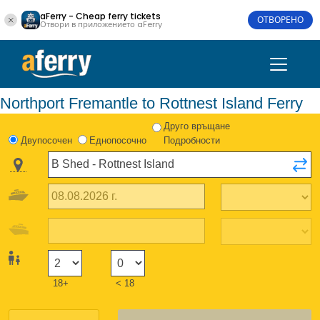
aFerry - Cheap ferry tickets
ОТВОРЕНО
Отвори в приложението aFerry
Northport Fremantle to Rottnest Island Ferry
Друго връщане
Двупосочен
Еднопосочно
Подробности
18+
< 18