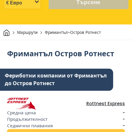
Търсене
Начало
Маршрути
Фримантъл-Остров Ротнест
Фримантъл Остров Ротнест
Фериботни компании от Фримантъл
до Остров Ротнест
Rottnest Express
-
-
-