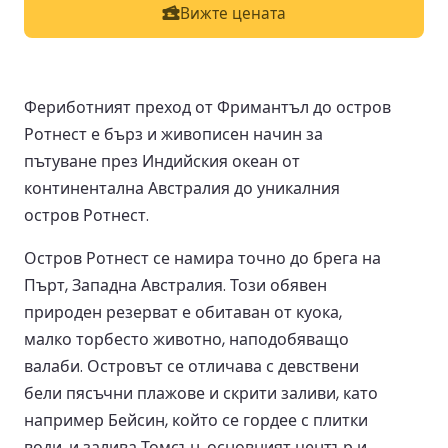
Вижте цената
Фериботният преход от Фримантъл до остров
Ротнест е бърз и живописен начин за
пътуване през Индийския океан от
континентална Австралия до уникалния
остров Ротнест.
Остров Ротнест се намира точно до брега на
Пърт, Западна Австралия. Този обявен
природен резерват е обитаван от куока,
малко торбесто животно, наподобяващо
валаби. Островът се отличава с девствени
бели пясъчни плажове и скрити заливи, като
например Бейсин, който се гордее с плитки
води, и залива Томсън, основният център и