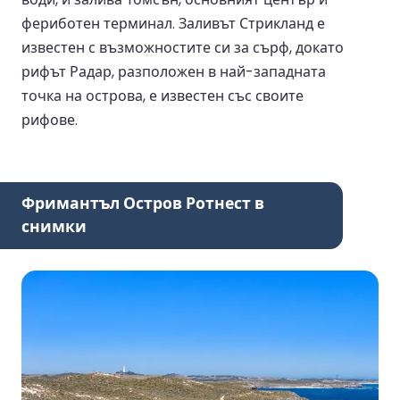
фериботен терминал. Заливът Стрикланд е
известен с възможностите си за сърф, докато
рифът Радар, разположен в най-западната
точка на острова, е известен със своите
рифове.
Фримантъл Остров Ротнест в
снимки