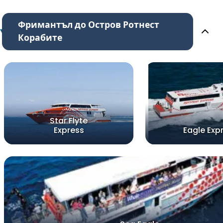
Фримантъл до Остров Ротнест
Корабите
Star Flyte
Express
Eagle Exp