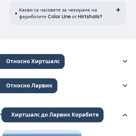
Какви са часовете за чекиране на
фериботите Color Line от Hirtshals?
Относно Хиртшалс
Относно Ларвик
Хиртшалс до Ларвик Корабите