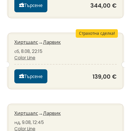
344,00 €
Търсене
Страхотна сделка!
Хиртшалс
→
Ларвик
сб, 8.08, 22:15
Color Line
139,00 €
Търсене
Хиртшалс
→
Ларвик
нд, 9.08, 12:45
Color Line