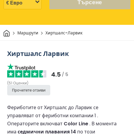
Търсене
Начало
Маршрути
Хиртшалс-Ларвик
Хиртшалс Ларвик
4.5
/ 5
(
51
Оценки
)
Прочетете отзиви
Фериботите от Хиртшалс до Ларвик се
управляват от фериботни компании 1 .
Операторите включват
Color Line
.
В момента
има
седмични плавания 14
по този