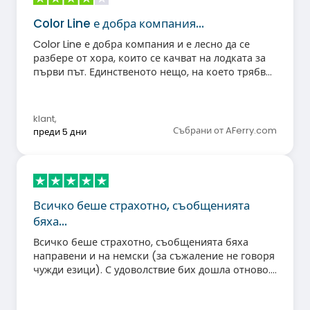
Color Line е добра компания…
Color Line е добра компания и е лесно да се
разбере от хора, които се качват на лодката за
първи път. Единственото нещо, на което трябва
да се обърне внимание, е че ВХОД и ИЗХОД
може да са ясно обозначени в зоната за
кетъринг. В действителност хората се
klant
,
разхождаха в кръг около самия бюфет с месо.
Събрани от AFerry.com
преди 5 дни
Всичко беше страхотно, съобщенията
бяха…
Всичко беше страхотно, съобщенията бяха
направени и на немски (за съжаление не говоря
чужди езици). С удоволствие бих дошла отново.
Сабине