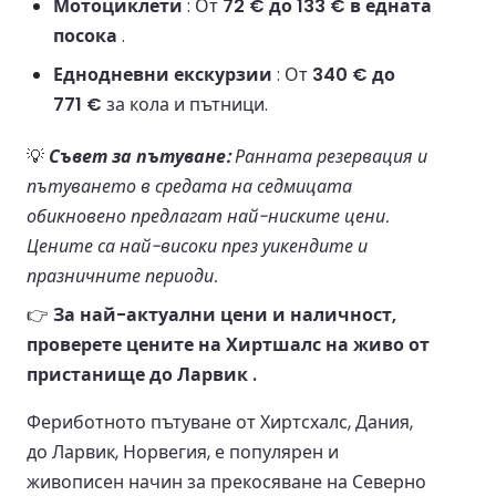
Мотоциклети
: От
72 € до 133 € в едната
посока
.
Еднодневни екскурзии
: От
340 € до
771 €
за кола и пътници.
💡
Съвет за пътуване:
Ранната резервация и
пътуването в средата на седмицата
обикновено предлагат най-ниските цени.
Цените са най-високи през уикендите и
празничните периоди.
👉
За най-актуални цени и наличност,
проверете цените на Хиртшалс на живо от
пристанище до Ларвик .
Фериботното пътуване от Хиртсхалс, Дания,
до Ларвик, Норвегия, е популярен и
живописен начин за прекосяване на Северно