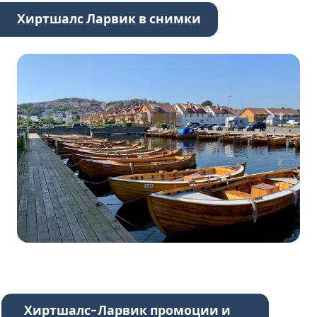
Хиртшалс Ларвик в снимки
Хиртшалс-Ларвик промоции и