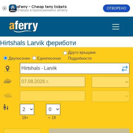
aFerry - Cheap ferry tickets
ОТВОРЕНО
Отвори в приложението aFerry
Hirtshals Larvik фериботи
Друго връщане
Двупосочен
Еднопосочно
Подробности
18+
< 18