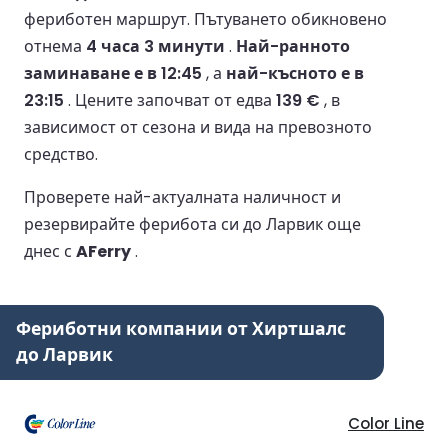
фериботен маршрут.
Пътуването обикновено
отнема
4 часа 3 минути
.
Най-ранното
заминаване е в 12:45
, а
най-късното е в
23:15
.
Цените започват от едва
139 €
, в
зависимост от сезона и вида на превозното
средство.
Проверете най-актуалната наличност и
резервирайте ферибота си до Ларвик още
днес с
AFerry
.
Фериботни компании от Хиртшалс
до Ларвик
Color Line