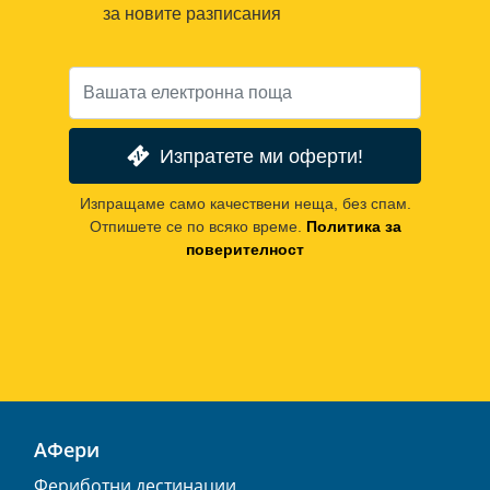
за новите разписания
Изпратете ми оферти!
Изпращаме само качествени неща, без спам.
Отпишете се по всяко време.
Политика за
поверителност
АФери
Фериботни дестинации