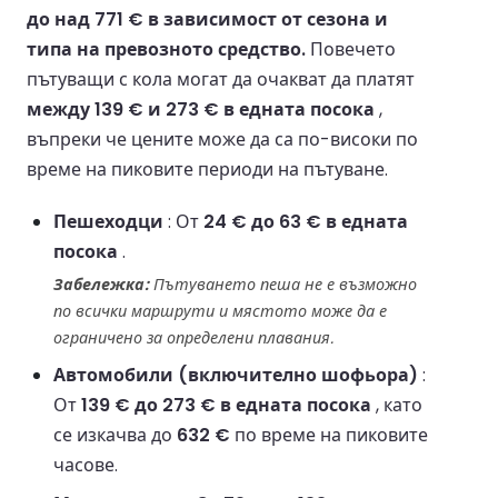
до над 771 € в зависимост от сезона и
типа на превозното средство.
Повечето
пътуващи с кола могат да очакват да платят
между 139 € и 273 € в едната посока
,
въпреки че цените може да са по-високи по
време на пиковите периоди на пътуване.
Пешеходци
: От
24 € до 63 € в едната
посока
.
Забележка:
Пътуването пеша не е възможно
по всички маршрути и мястото може да е
ограничено за определени плавания.
Автомобили (включително шофьора)
:
От
139 € до 273 € в едната посока
, като
се изкачва до
632 €
по време на пиковите
часове.