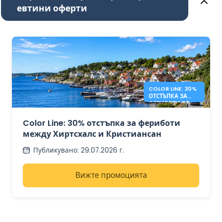
евтини оферти
COLOR LINE: 30%
ОТСТЪПКА ЗА
ФЕРИБОТИ ОТ
ДАНИЯ ДО
НОРВЕГИЯ
Color Line: 30% отстъпка за фериботи
между Хиртсхалс и Кристиансан
Публикувано
:
29.07.2026 г.
Вижте промоцията