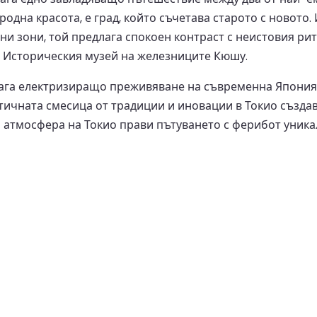
родна красота, е град, който съчетава старото с новото
 зони, той предлага спокоен контраст с неистовия ритъ
о Историческия музей на железниците Кюшу.
лага електризиращо преживяване на съвременна Япония
ктичната смесица от традиции и иновации в Токио създа
атмосфера на Токио прави пътуването с ферибот уникал