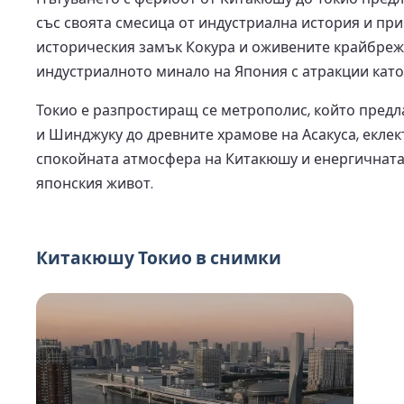
със своята смесица от индустриална история и при
историческия замък Кокура и оживените крайбрежни
индустриалното минало на Япония с атракции кат
Токио е разпростиращ се метрополис, който пред
и Шинджуку до древните храмове на Асакуса, екле
спокойната атмосфера на Китакюшу и енергичната 
японския живот.
Китакюшу Токио в снимки