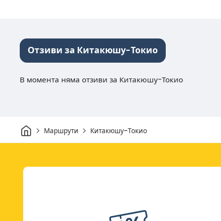
Отзиви за Китакюшу-Токио
В момента няма отзиви за Китакюшу-Токио
Начало
Маршрути
Китакюшу-Токио