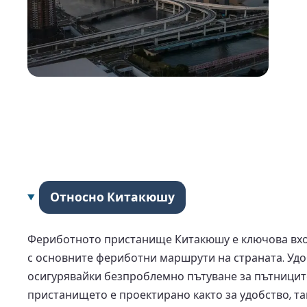
Относно Китакюшу
Фериботното пристанище Китакюшу е ключова вход
с основните фериботни маршрути на страната. Удо
осигурявайки безпроблемно пътуване за пътниците.
пристанището е проектирано както за удобство, так