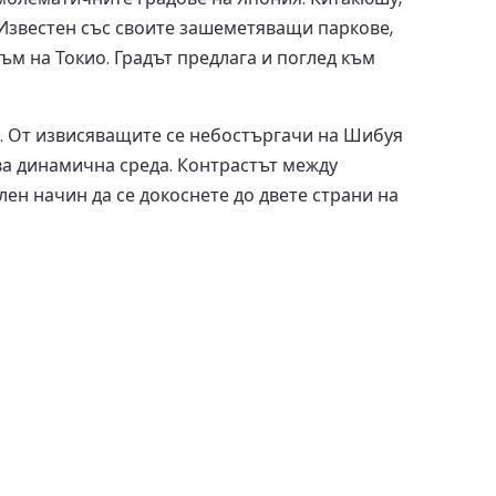
. Известен със своите зашеметяващи паркове,
м на Токио. Градът предлага и поглед към
. От извисяващите се небостъргачи на Шибуя
ва динамична среда. Контрастът между
ен начин да се докоснете до двете страни на