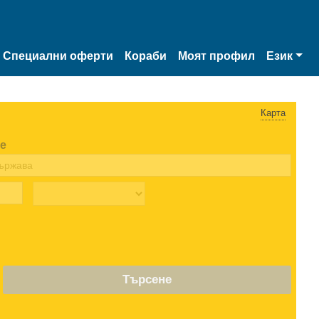
Специални оферти
Кораби
Моят профил
Език
Карта
е
Търсене