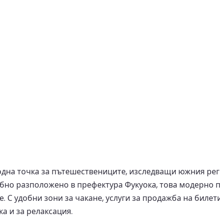
на точка за пътешествениците, изследващи южния рег
бно разположено в префектура Фукуока, това модерно п
 С удобни зони за чакане, услуги за продажба на билети
а и за релаксация.