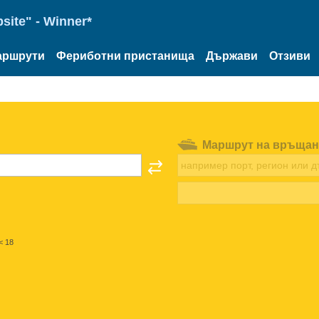
site" - Winner*
аршрути
Фериботни пристанища
Държави
Отзиви
Маршрут на връщан
< 18