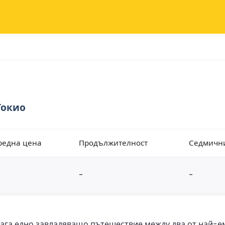
Токио
редна цена
Продължителност
Седмичн
-
-
лага едно завладяващо пътешествие между два от най-е