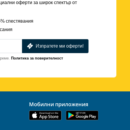
циални оферти за широк спектър от
25% спестявания
исания
Изпратете ми оферти!
време.
Политика за поверителност
Мобилни приложения