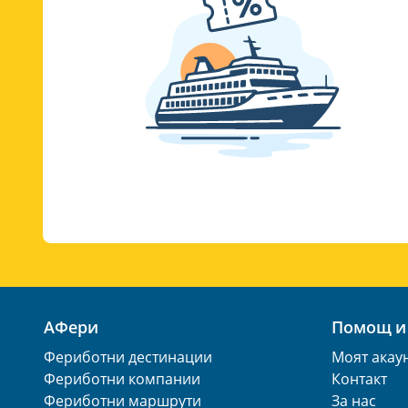
АФери
Помощ и
Фериботни дестинации
Моят акау
Фериботни компании
Контакт
Фериботни маршрути
За нас