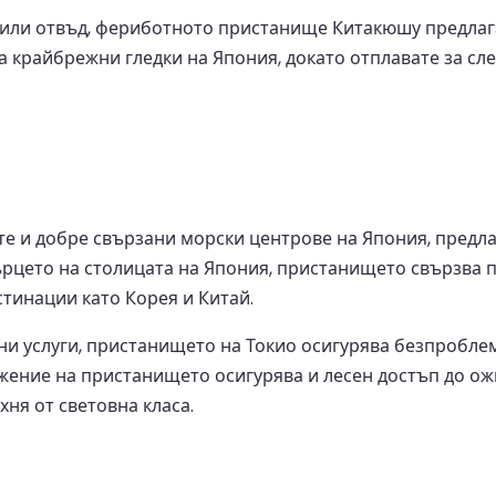
 или отвъд, фериботното пристанище Китакюшу предлага
а крайбрежни гледки на Япония, докато отплавате за с
е и добре свързани морски центрове на Япония, предл
сърцето на столицата на Япония, пристанището свързва 
тинации като Корея и Китай.
 услуги, пристанището на Токио осигурява безпроблем
жение на пристанището осигурява и лесен достъп до ож
хня от световна класа.