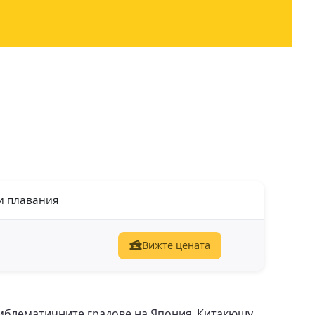
и плавания
Вижте цената
мблематичните градове на Япония. Китакюшу,