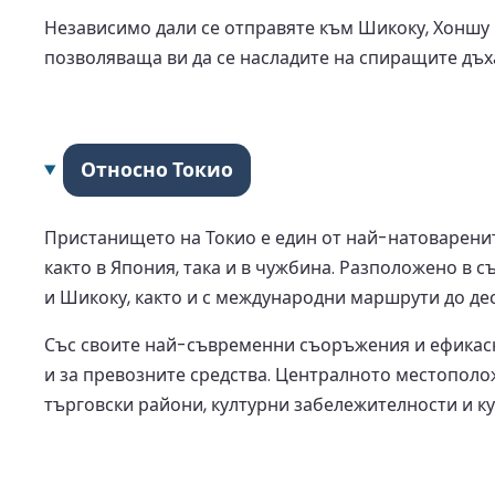
Независимо дали се отправяте към Шикоку, Хоншу
позволяваща ви да се насладите на спиращите дъх
Относно Токио
Пристанището на Токио е един от най-натоваренит
както в Япония, така и в чужбина. Разположено в 
и Шикоку, както и с международни маршрути до дес
Със своите най-съвременни съоръжения и ефикасни
и за превозните средства. Централното местополо
търговски райони, културни забележителности и ку