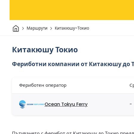
Начало
Маршрути
Китакюшу-Токио
Китакюшу Токио
Фериботни компании от Китакюшу до 
Фериботен оператор
С
Ocean Tokyu Ferry
-
Пътуването с ферибот от Китакюшу до Токио пред