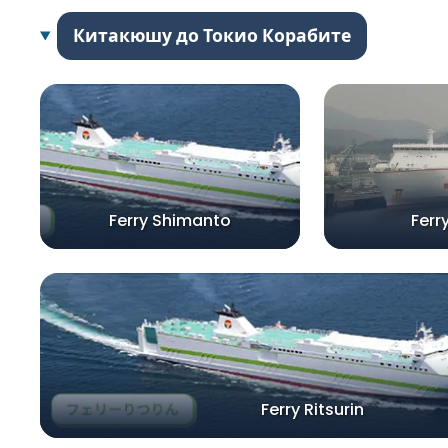
Китакюшу до Токио Корабите
Ferry Shimanto
Ferr
Ferry Ritsurin