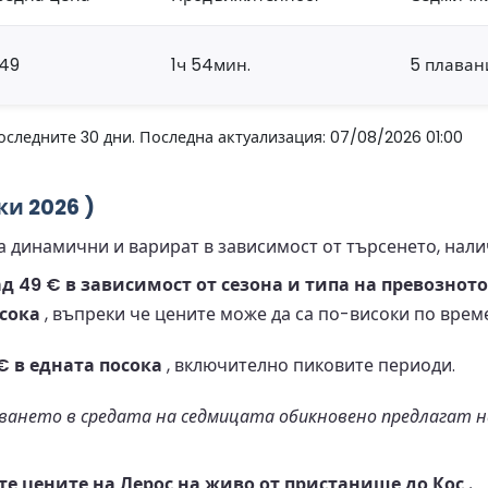
49
1ч 54мин.
5 плаван
оследните 30 дни. Последна актуализация: 07/08/2026 01:00
ки 2026 )
а динамични и варират в зависимост от търсенето, нали
д 49 € в зависимост от сезона и типа на превозното
осока
, въпреки че цените може да са по-високи по врем
€ в едната посока
, включително пиковите периоди.
ането в средата на седмицата обикновено предлагат на
е цените на Лерос на живо от пристанище до Кос .