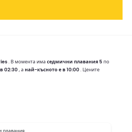
ries
.
В момента има
седмични плавания 5
по
в 02:30
, а
най-късното е в 10:00
.
Цените
и плавания