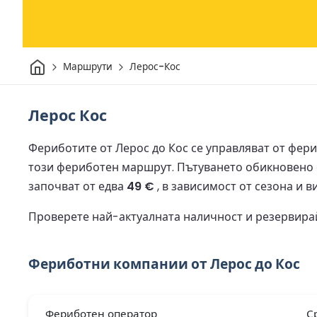
Начало
Маршрути
Лерос-Кос
Лерос Кос
Фериботите от Лерос до Кос се управляват от фери
този фериботен маршрут.
Пътуването обикновено
започват от едва
49 €
, в зависимост от сезона и в
Проверете най-актуалната наличност и резервирай
Фериботни компании от Лерос до Кос
Фериботен оператор
С