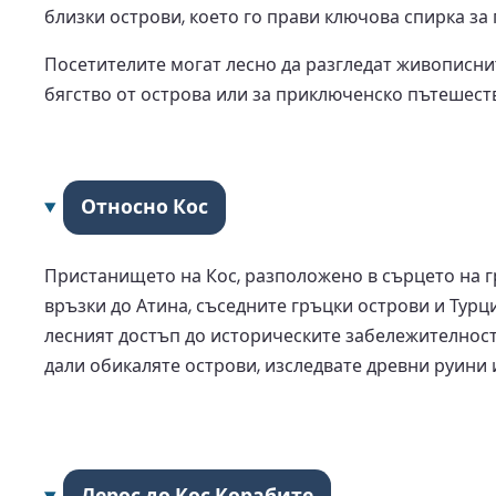
близки острови, което го прави ключова спирка за
Посетителите могат лесно да разгледат живописни
бягство от острова или за приключенско пътешест
Относно Кос
Пристанището на Кос, разположено в сърцето на гр
връзки до Атина, съседните гръцки острови и Тур
лесният достъп до историческите забележителнос
дали обикаляте острови, изследвате древни руини