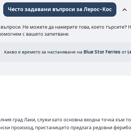
Често задавани въпроси за Лерос-Кос
 въпроси. Не можете да намерите това, което търсите? 
 помогнем с вашето запитване.
Какво е времето за настаняване на Blue Star Ferries от L
ия град Лаки, служи като основна входна точка към то
нски произход, пристанището предлага редовни фериботн