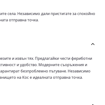
ите села. Независимо дали пристигате за спокойно
ната отправна точка.
незите и извън тях. Предлагайки чести фериботни
ективност и удобство. Модерните съоръжения и
 гарантират безпроблемно пътуване. Независимо
анището на Кос е идеалната отправна точка.