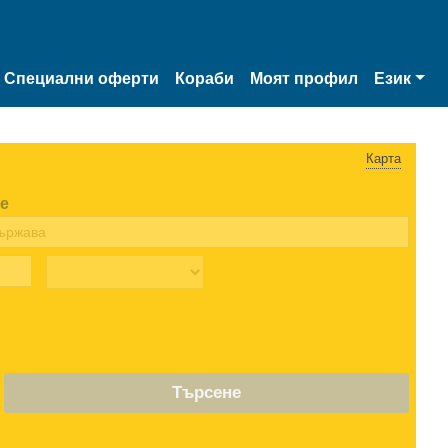
Специални оферти
Кораби
Моят профил
Език
Карта
е
Търсене