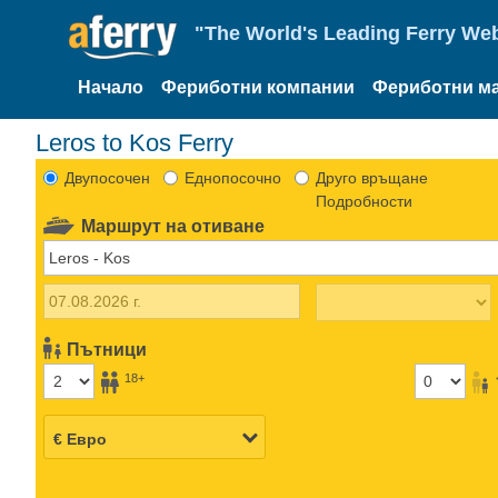
"The World's Leading Ferry Web
Начало
Фериботни компании
Фериботни м
Leros to Kos Ferry
Двупосочен
Еднопосочно
Друго връщане
Подробности
Маршрут на отиване
Пътници
18+