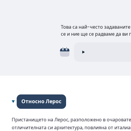
Това са най-често задаваните
се и ние ще се радваме да ви
Относно Лерос
Пристанището на Лерос, разположено в очарователн
отличителната си архитектура, повлияна от италиа