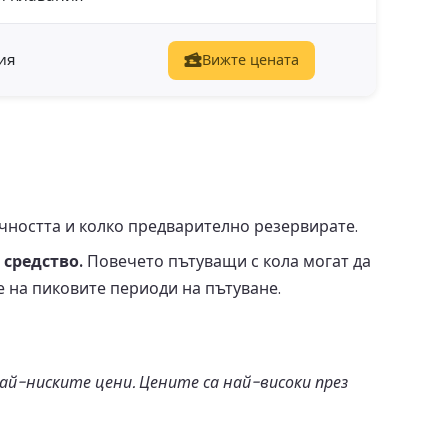
ия
Вижте цената
чността и колко предварително резервирате.
 средство.
Повечето пътуващи с кола могат да
е на пиковите периоди на пътуване.
й-ниските цени. Цените са най-високи през