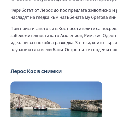
Фериботът от Лерос до Кос предлага живописно и 
насладят на гледка към назъбената му брегова лин
При пристигането си в Кос посетителите са посрещ
забележителности като Асклепион, Римския Одеон и
идеални за спокойна разходка. За тези, които тър
плуване и слънчеви бани. Островът се гордее и с 
Лерос Кос в снимки