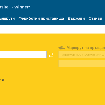
site" - Winner*
аршрути
Фериботни пристанища
Държави
Отзиви
Маршрут на връщан
< 18