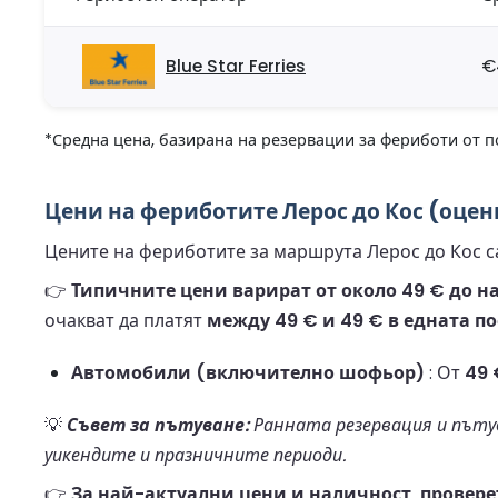
Blue Star Ferries
€
*Средна цена, базирана на резервации за фериботи от п
Цени на фериботите Лерос до Кос (оцен
Цените на фериботите за маршрута Лерос до Кос с
👉
Типичните цени варират от около 49 € до на
очакват да платят
между 49 € и 49 € в едната п
Автомобили (включително шофьор)
: От
49 
💡
Съвет за пътуване:
Ранната резервация и пътув
уикендите и празничните периоди.
👉
За най-актуални цени и наличност, проверет