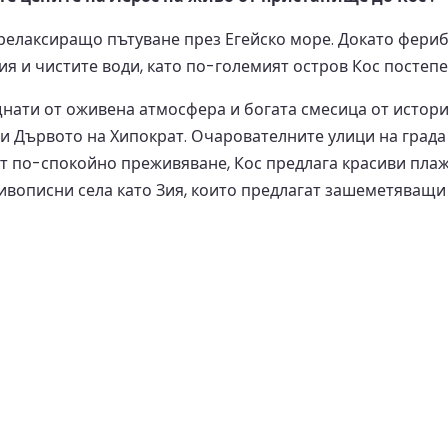
релаксиращо пътуване през Егейско море. Докато ферибо
ия и чистите води, като по-големият остров Кос постепе
нати от оживена атмосфера и богата смесица от история
 Дървото на Хипократ. Очарователните улици на града с
сят по-спокойно преживяване, Кос предлага красиви плаж
живописни села като Зия, които предлагат зашеметяващ