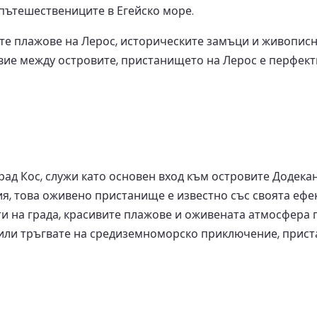
 пътешествениците в Егейско море.
те плажове на Лерос, историческите замъци и живописн
вие между островите, пристанището на Лерос е перфект
ад Кос, служи като основен вход към островите Додека
ция, това оживено пристанище е известно със своята еф
ти на града, красивите плажове и оживената атмосфера
 или тръгвате на средиземноморско приключение, прист