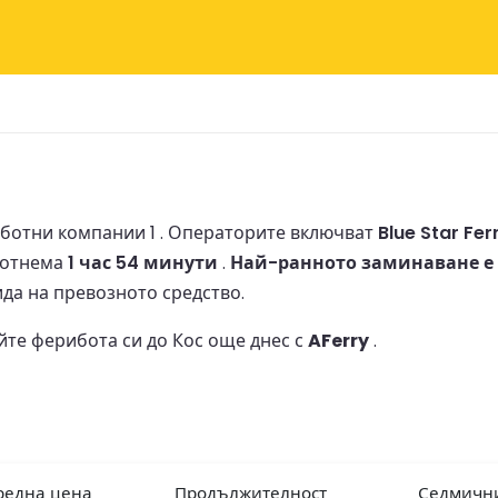
ботни компании 1 .
Операторите включват
Blue Star Fer
 отнема
1 час 54 минути
.
Най-ранното заминаване е 
ида на превозното средство.
те ферибота си до Кос още днес с
AFerry
.
редна цена
Продължителност
Седмичн