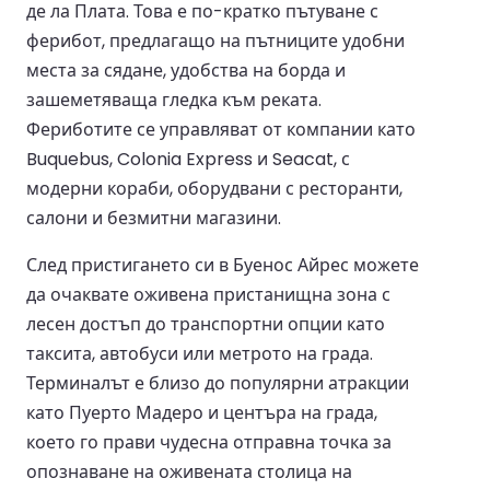
де ла Плата. Това е по-кратко пътуване с
ферибот, предлагащо на пътниците удобни
места за сядане, удобства на борда и
зашеметяваща гледка към реката.
Фериботите се управляват от компании като
Buquebus, Colonia Express и Seacat, с
модерни кораби, оборудвани с ресторанти,
салони и безмитни магазини.
След пристигането си в Буенос Айрес можете
да очаквате оживена пристанищна зона с
лесен достъп до транспортни опции като
таксита, автобуси или метрото на града.
Терминалът е близо до популярни атракции
като Пуерто Мадеро и центъра на града,
което го прави чудесна отправна точка за
опознаване на оживената столица на