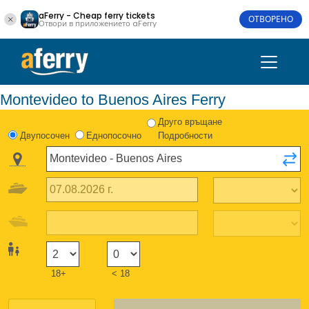
aFerry - Cheap ferry tickets
ОТВОРЕНО
Отвори в приложението aFerry
Montevideo to Buenos Aires Ferry
Друго връщане
Двупосочен
Еднопосочно
Подробности
18+
< 18