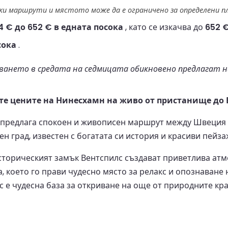
и маршрути и мястото може да е ограничено за определени п
4 € до 652 € в едната посока
, като се изкачва до
652 
сока
.
ането в средата на седмицата обикновено предлагат на
те цените на Нинесхамн на живо от пристанище до В
 предлага спокоен и живописен маршрут между Швеция и
 град, известен с богатата си история и красиви пейза
орическият замък Вентспилс създават приветлива атмос
 което го прави чудесно място за релакс и опознаване н
е чудесна база за откриване на още от природните крас