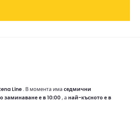
tena Line
.
В момента има
седмични
 заминаване е в 10:00
, а
най-късното е в