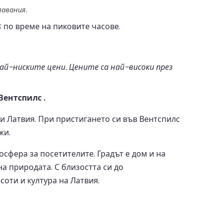
лавания.
€
по време на пиковите часове.
й-ниските цени. Цените са най-високи през
ентспилс .
 Латвия. При пристигането си във Вентспилс
жи.
фера за посетителите. Градът е дом и на
а природата. С близостта си до
оти и култура на Латвия.