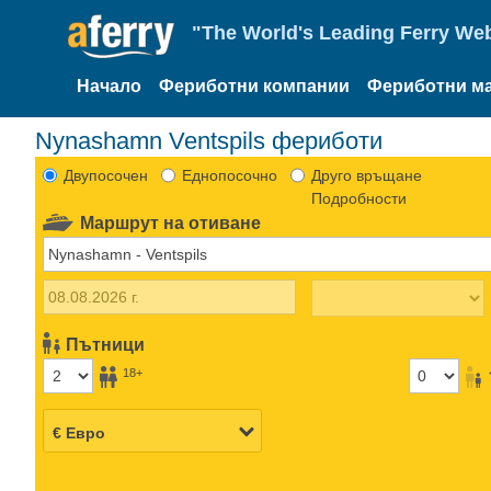
"The World's Leading Ferry Web
Начало
Фериботни компании
Фериботни м
Nynashamn Ventspils фериботи
Двупосочен
Еднопосочно
Друго връщане
Подробности
Маршрут на отиване
Пътници
18+