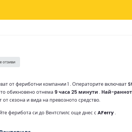
е отзиви
ват от фериботни компании 1 .
Операторите включват
S
то обикновено отнема
9 часа 25 минути
.
Най-ранното
т от сезона и вида на превозното средство.
йте ферибота си до Вентспилс още днес с
AFerry
.