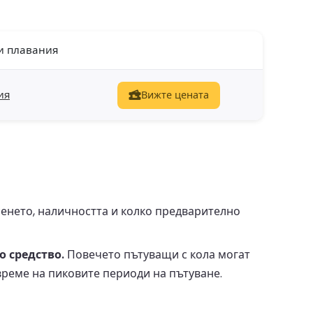
и плавания
ия
Вижте цената
енето, наличността и колко предварително
о средство.
Повечето пътуващи с кола могат
време на пиковите периоди на пътуване.