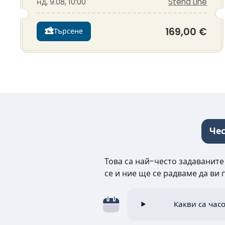
нд, 9.08, 10:00
Stena Line
169,00 €
Търсене
Чес
Това са най-често задаваните
се и ние ще се радваме да ви
Какви са час