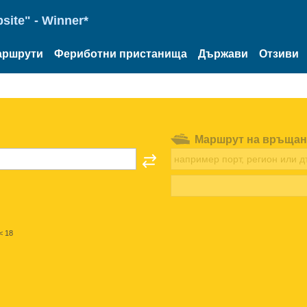
site" - Winner*
аршрути
Фериботни пристанища
Държави
Отзиви
Маршрут на връщан
< 18