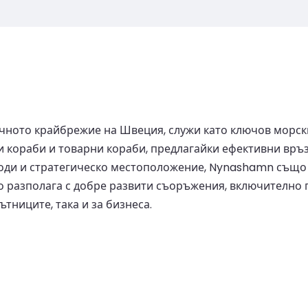
ото крайбрежие на Швеция, служи като ключов морски
кораби и товарни кораби, предлагайки ефективни връз
води и стратегическо местоположение, Nynashamn също 
разполага с добре развити съоръжения, включително п
ниците, така и за бизнеса.