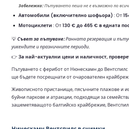
Забележка:
Пътуването пеша не е възможно по всичк
Автомобили (включително шофьора)
: От
15
Мотоциклети
: От
130 € до 465 € в едната по
💡
Съвет за пътуване:
Ранната резервация и пътув
уикендите и празничните периоди.
👉
За най-актуални цени и наличност, провере
Пътуването с ферибот от Нюнесхамн до Вентспилс
ще бъдете посрещнати от очарователен крайбрежен
Живописното пристанище, пясъчните плажове и ист
буйни паркове и атракции, подходящи за семейства,
зашеметяващото балтийско крайбрежие, Вентспилс 
Нинесхамн Вентспилс в снимки