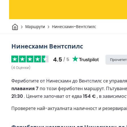
Начало
Маршрути
Нинесхамн-Вентспилс
Нинесхамн Вентспилс
4.5
/ 5
Прочетет
(
4
Оценки
)
Фериботите от Нинесхамн до Вентспилс се управля
плавания 7
по този фериботен маршрут.
Пътуване
21:30
.
Цените започват от едва
154 €
, в зависимос
Проверете най-актуалната наличност и резервира