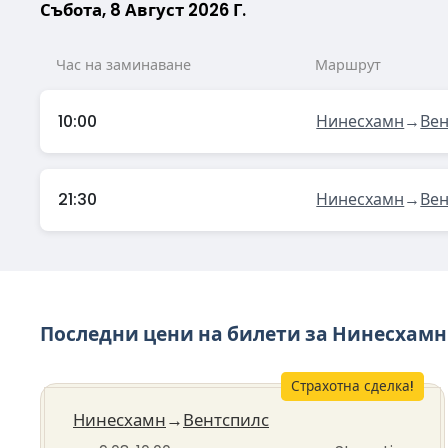
Събота, 8 Август 2026 Г.
Час на заминаване
Маршрут
10:00
Нинесхамн
→
Вен
21:30
Нинесхамн
→
Вен
Последни цени на билети за Нинесхам
Страхотна сделка!
Нинесхамн
→
Вентспилс