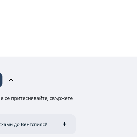
Не се притеснявайте, свържете
есхамн до Вентспилс?