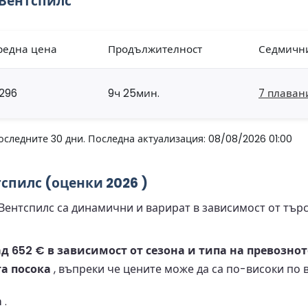
Вентспилс
редна цена
Продължителност
Седмичн
296
9ч 25мин.
7 плаван
оследните 30 дни. Последна актуализация: 08/08/2026 01:00
спилс (оценки 2026 )
ентспилс са динамични и варират в зависимост от търс
д 652 € в зависимост от сезона и типа на превознот
та посока
, въпреки че цените може да са по-високи по 
а
.