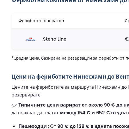
Фериботни компании от Нинесхамн до 
Фериботен оператор
С
Stena Line
€
*Средна цена, базирана на резервации за фериботи от п
Цени на фериботите Нинесхамн до Вент
Цените на фериботите за маршрута Нинесхамн до В
резервирате.
👉
Типичните цени варират от около 90 € до на
да очакват да платят
между 154 € и 652 € в една
Пешеходци
: От
90 € до 128 € в едната посок