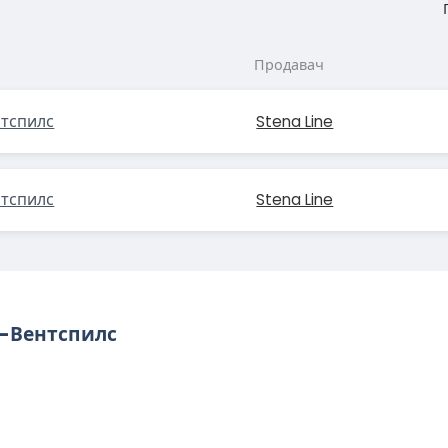
Продавач
тспилс
Stena Line
тспилс
Stena Line
н-Вентспилс