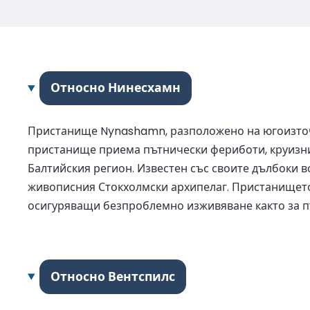
Относно Нинесхамн
Пристанище Nynashamn, разположено на югоизточн
пристанище приема пътнически фериботи, круизни 
Балтийския регион. Известен със своите дълбоки 
живописния Стокхолмски архипелаг. Пристанището 
осигуряващи безпроблемно изживяване както за път
Относно Вентспилс