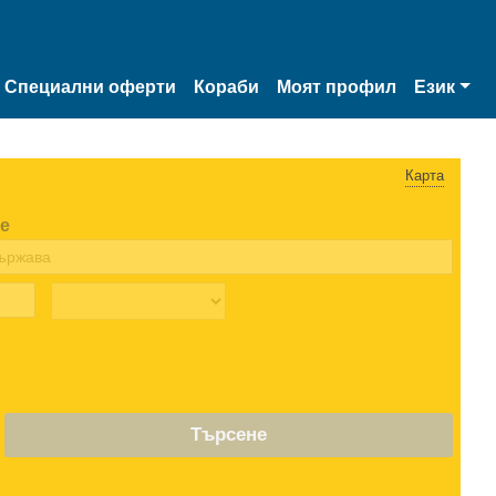
Специални оферти
Кораби
Моят профил
Език
Карта
е
Търсене