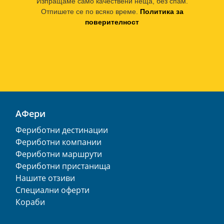
Изпращаме само качествени неща, без спам.
Отпишете се по всяко време.
Политика за
поверителност
АФери
Фериботни дестинации
Фериботни компании
Фериботни маршрути
Фериботни пристанища
Нашите отзиви
Специални оферти
Кораби