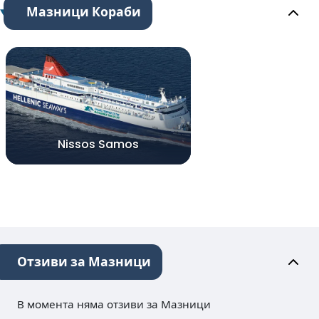
Мазници Кораби
Nissos Samos
Отзиви за Мазници
В момента няма отзиви за Мазници