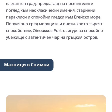
елегантен град, предлагащ на посетителите
поглед към неокласически имения, старинни
параклиси и спокойни гледки към Егейско море.
Популярно сред моряците и онези, които търсят
спокойствие, Oinousses Port осигурява спокойно
убежище с автентичен чар на гръцкия остров.
Мазници в Снимки