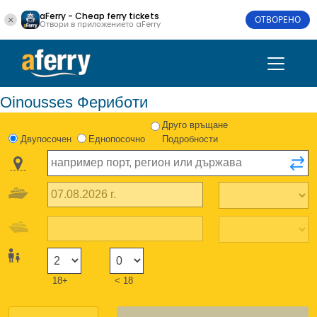
aFerry - Cheap ferry tickets
ОТВОРЕНО
Отвори в приложението aFerry
Oinousses Фериботи
Друго връщане
Двупосочен
Еднопосочно
Подробности
18+
< 18