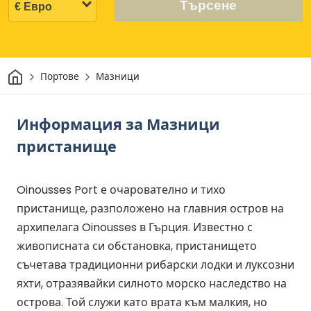
Търсене
Начало
Портове
Мазници
Информация за Мазници
пристанище
Oinousses Port е очарователно и тихо
пристанище, разположено на главния остров на
архипелага Oinousses в Гърция. Известно с
живописната си обстановка, пристанището
съчетава традиционни рибарски лодки и луксозни
яхти, отразявайки силното морско наследство на
острова. Той служи като врата към малкия, но