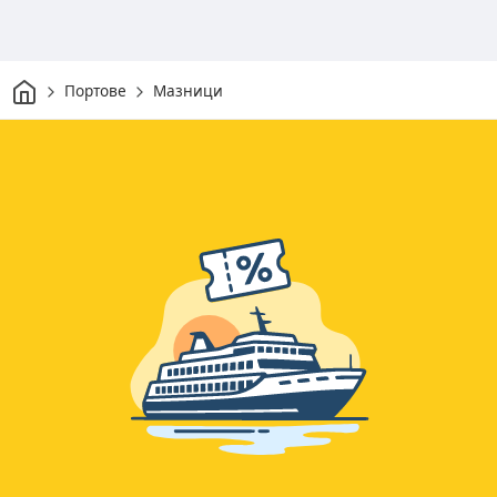
Начало
Портове
Мазници