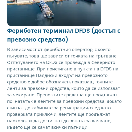
Фериботен терминал DFDS (достъп с
превозно средство)
В зависимост от фериботния оператор, с който
пътувате, това ще зависи от точката на тръгване.
Отпътуването на DFDS се провежда в Северното
пристанище. При пристигане в пункта на DFDS на
пристанище Палдиски входът на превозното
средство е добре обозначен, показващ точните
ленти за превозни средства, които да се използват
за чекиране. Превозните средства ще продължат
по-нататък в лентите за превозни средства, докато
стигнат до кабините за регистрация, след като
проверката приключи, лентите ще продължат
наоколо, за да достигнат до зоната за качване,
където ще се качат всички пътници.