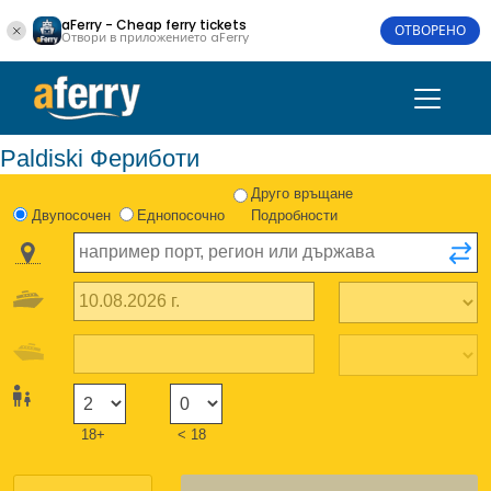
aFerry - Cheap ferry tickets
ОТВОРЕНО
Отвори в приложението aFerry
Paldiski Фериботи
Друго връщане
Двупосочен
Еднопосочно
Подробности
18+
< 18