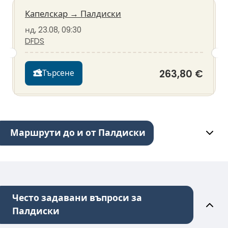
Капелскар
→
Палдиски
нд, 23.08, 09:30
DFDS
263,80 €
Търсене
Маршрути до и от Палдиски
Често задавани въпроси за
Палдиски