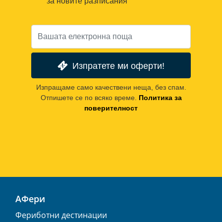
за новите разписания
Изпратете ми оферти!
Изпращаме само качествени неща, без спам.
Отпишете се по всяко време.
Политика за
поверителност
АФери
Фериботни дестинации