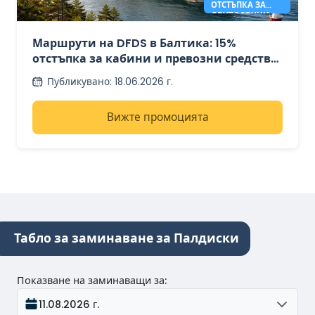
ОТСТЪПКА ЗА
ДВУПОСОЧНИ
ПЪТУВАНИЯ ДО
БАЛТИЙСКО
Маршрути на DFDS в Балтика: 15%
МОРЕ
отстъпка за кабини и превозни средства
при двупосочни пътувания
Публикувано
:
18.06.2026 г.
Вижте промоцията
Табло за заминаване за Палдиски
Показване на заминаващи за
:
11.08.2026 г.