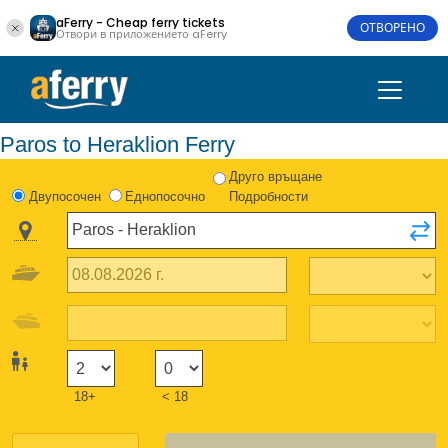
aFerry - Cheap ferry tickets
ОТВОРЕНО
Отвори в приложението aFerry
Paros to Heraklion Ferry
Друго връщане
Двупосочен
Еднопосочно
Подробности
18+
< 18