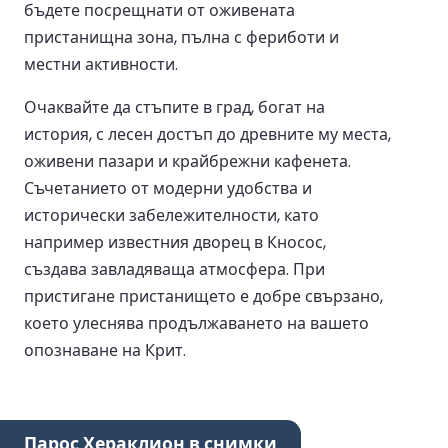
бъдете посрещнати от оживената
пристанищна зона, пълна с фериботи и
местни активности.
Очаквайте да стъпите в град, богат на
история, с лесен достъп до древните му места,
оживени пазари и крайбрежни кафенета.
Съчетанието от модерни удобства и
исторически забележителности, като
например известния дворец в Кносос,
създава завладяваща атмосфера. При
пристигане пристанището е добре свързано,
което улеснява продължаването на вашето
опознаване на Крит.
Парос Хераклион в снимки