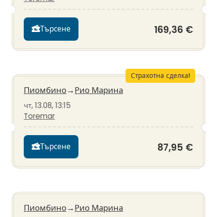
169,36 €
Търсене
Страхотна сделка!
Пиомбино
→
Рио Марина
чт, 13.08, 13:15
Toremar
87,95 €
Търсене
Пиомбино
→
Рио Марина