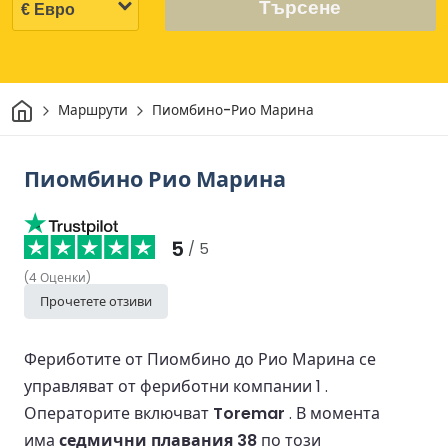
Търсене
Начало
Маршрути
Пиомбино-Рио Марина
Пиомбино Рио Марина
5
/ 5
(
4
Оценки
)
Прочетете отзиви
Фериботите от Пиомбино до Рио Марина се
управляват от фериботни компании 1 .
Операторите включват
Toremar
.
В момента
има
седмични плавания 38
по този