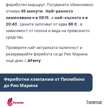
фериботен маршрут.
Пътуването обикновено
отнема
45 минути
.
Най-ранното
заминаване е в 08:15
, а
най-късното е в
20:40
.
Цените започват от едва
88 €
, в
зависимост от сезона и вида на превозното
средство.
Проверете най-актуалната наличност и
резервирайте ферибота си до Рио Марина
още днес с
AFerry
.
Фериботни компании от Пиомбино
до Рио Марина
Toremar