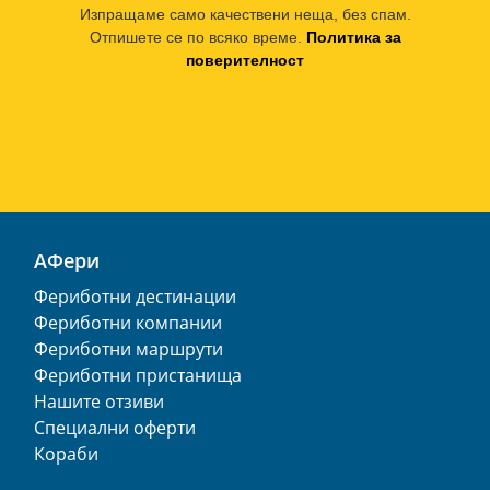
Изпращаме само качествени неща, без спам.
Отпишете се по всяко време.
Политика за
поверителност
АФери
Фериботни дестинации
Фериботни компании
Фериботни маршрути
Фериботни пристанища
Нашите отзиви
Специални оферти
Кораби