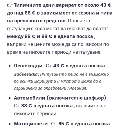
👉
Типичните цени варират от около 43 €
до над 88 € в зависимост от сезона и типа
на превозното средство.
Повечето
пътуващи с кола могат да очакват да платят
между 88 € и 88 € в едната посока
,
въпреки че цените може да са по-високи по
време на пиковите периоди на пътуване.
Пешеходци
: От
43 € в едната посока
.
Забележка:
Пътуването пеша не е възможно
по всички маршрути и мястото може да е
ограничено за определени плавания.
Автомобили (включително шофьор)
:
От
88 € в едната посока
, включително
пиковите периоди.
Мотоциклети
: От
65 € в едната посока
.