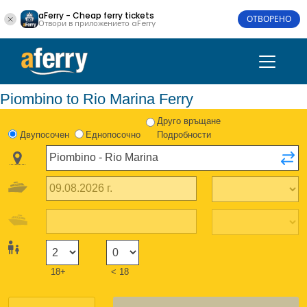
aFerry - Cheap ferry tickets
ОТВОРЕНО
Отвори в приложението aFerry
Piombino to Rio Marina Ferry
Друго връщане
Двупосочен
Еднопосочно
Подробности
18+
< 18