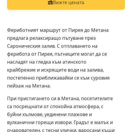
Вижте цената
Фериботният маршрут от Пирея до Метана
предлага релаксиращо пътуване през
Сароническия залив. С отплаването на
ферибота от Пирея, пътниците могат да се
насладят на гледка към атинското
крайбрежие и искрящите води на залива,
постепенно приближавайки се към суровия
пейзаж на Метана.
При пристигането си в Метана, посетителите
са посрещнати от спокойна атмосфера, с
буйни хълмове, уединени плажове и
вулканични горещи извори. Градът е малък и
очарователен, с тесни улички, варосани къщи