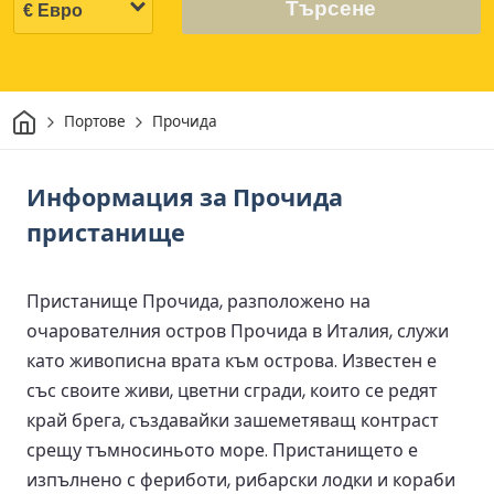
Търсене
Начало
Портове
Прочида
Информация за Прочида
пристанище
Пристанище Прочида, разположено на
очарователния остров Прочида в Италия, служи
като живописна врата към острова. Известен е
със своите живи, цветни сгради, които се редят
край брега, създавайки зашеметяващ контраст
срещу тъмносиньото море. Пристанището е
изпълнено с фериботи, рибарски лодки и кораби