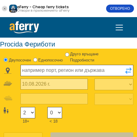
aFerry - Cheap ferry tickets
ОТВОРЕНО
Отвори в приложението aFerry
Procida Фериботи
Друго връщане
Двупосочен
Еднопосочно
Подробности
18+
< 18