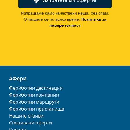
Изпратете ми оферти!
Изпращаме само качествени неща, без спам.
Отпишете се по всяко време.
Политика за
поверителност
АФери
Фериботни дестинации
Фериботни компании
Фериботни маршрути
Фериботни пристанища
Нашите отзиви
Специални оферти
Кораби