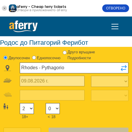
aFerry - Cheap ferry tickets
ОТВОРЕНО
Отвори в приложението aFerry
Родос до Питагорий Ферибот
Друго връщане
Двупосочен
Еднопосочно
Подробности
18+
< 18