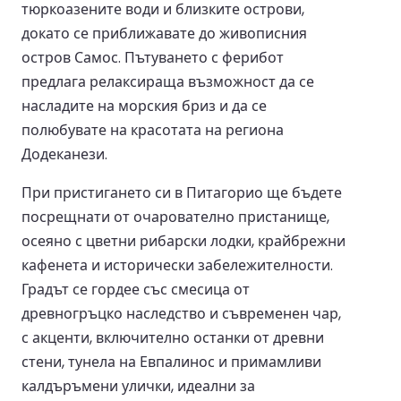
тюркоазените води и близките острови,
докато се приближавате до живописния
остров Самос. Пътуването с ферибот
предлага релаксираща възможност да се
насладите на морския бриз и да се
полюбувате на красотата на региона
Додеканези.
При пристигането си в Питагорио ще бъдете
посрещнати от очарователно пристанище,
осеяно с цветни рибарски лодки, крайбрежни
кафенета и исторически забележителности.
Градът се гордее със смесица от
древногръцко наследство и съвременен чар,
с акценти, включително останки от древни
стени, тунела на Евпалинос и примамливи
калдъръмени улички, идеални за