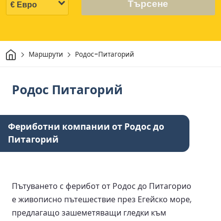
Търсене
Начало
Маршрути
Родос-Питагорий
Родос Питагорий
Фериботни компании от Родос до
Питагорий
Пътуването с ферибот от Родос до Питагорио
е живописно пътешествие през Егейско море,
предлагащо зашеметяващи гледки към