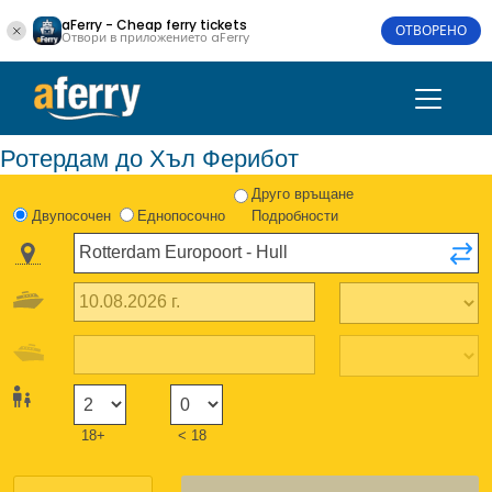
aFerry - Cheap ferry tickets
ОТВОРЕНО
Отвори в приложението aFerry
Ротердам до Хъл Ферибот
Друго връщане
Двупосочен
Еднопосочно
Подробности
18+
< 18