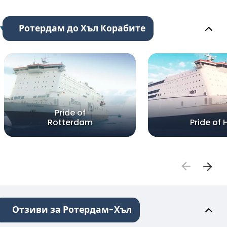
Ротердам до Хъл Корабите
Pride of
Rotterdam
Pride of H
Отзиви за Ротердам-Хъл