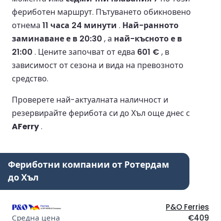
фериботен маршрут.
Пътуването обикновено
отнема
11 часа 24 минути
.
Най-ранното
заминаване е в 20:30
, а
най-късното е в
21:00
.
Цените започват от едва
601 €
, в
зависимост от сезона и вида на превозното
средство.
Проверете най-актуалната наличност и
резервирайте ферибота си до Хъл още днес с
AFerry
.
Фериботни компании от Ротердам
до Хъл
P&O Ferries
€409