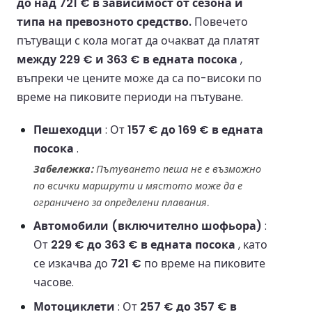
до над 721 € в зависимост от сезона и
типа на превозното средство.
Повечето
пътуващи с кола могат да очакват да платят
между 229 € и 363 € в едната посока
,
въпреки че цените може да са по-високи по
време на пиковите периоди на пътуване.
Пешеходци
: От
157 € до 169 € в едната
посока
.
Забележка:
Пътуването пеша не е възможно
по всички маршрути и мястото може да е
ограничено за определени плавания.
Автомобили (включително шофьора)
:
От
229 € до 363 € в едната посока
, като
се изкачва до
721 €
по време на пиковите
часове.
Мотоциклети
: От
257 € до 357 € в