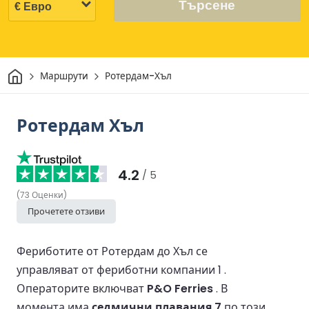
Търсене
Начало
Маршрути
Ротердам-Хъл
Ротердам Хъл
4.2
/ 5
(
73
Оценки
)
Прочетете отзиви
Фериботите от Ротердам до Хъл се
управляват от фериботни компании 1 .
Операторите включват
P&O Ferries
.
В
момента има
седмични плавания 7
по този