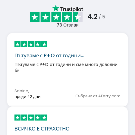
4.2
/ 5
73
Отзиви
Пътуваме с P+O от години…
Пътуваме с P+O от години и сме много доволни
😀
Sabine
,
Събрани от AFerry.com
преди 42 дни
ВСИЧКО Е СТРАХОТНО