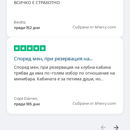
ВСИЧКО Е СТРАХОТНО
Beata
,
Събрани от AFerry.com
преди 152 дни
Според мен, при резервация на…
Според мен, при резервация на клубна кабина
трябва да има по-голям избор по отношение на
минибара. Кабината е за петима души, но
минибарът е за трима! Бих предпочел кафето
Costalot да бъде заменено с по-качествено.
Capt Darren
,
Събрани от AFerry.com
преди 165 дни