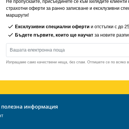
Не пропускайте, присъединете се към хилядите клиенти н
страхотни оферти за ранно записване и ексклузивни спе
маршрути!
Ексклузивни специални оферти
и отстъпки с до 
Бъдете първите, които ще научат
за новите разп
Изпращаме само качествени неща, без спам. Отпишете се по всяко 
и полезна информация
нт