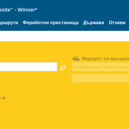
site" - Winner*
аршрути
Фериботни пристанища
Държави
Отзиви
Маршрут на връщан
< 18