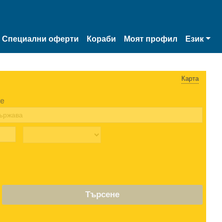
Специални оферти
Кораби
Моят профил
Език
Карта
е
Търсене