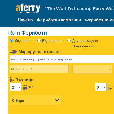
"The World's Leading Ferry Web
Начало
Фериботни компании
Фериботни м
Rum Фериботи
Двупосочен
Еднопосочно
Друго връщане
Подробности
Маршрут на отиване
Пътници
18+