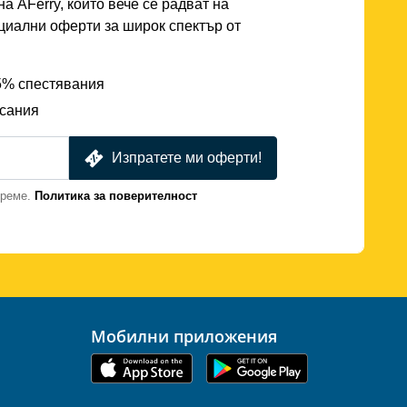
а AFerry, които вече се радват на
циални оферти за широк спектър от
25% спестявания
исания
Изпратете ми оферти!
време.
Политика за поверителност
Мобилни приложения