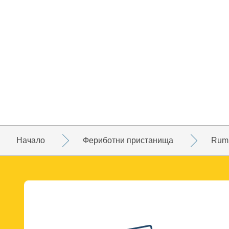
Начало
Фериботни пристанища
Rum