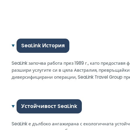
SeaLink История
SeaLink започва работа през 1989 г., като предоста
разшири услугите си в цяла Австралия, превръщайки с
диверсифицирани операции, SeaLink Travel Group преи
Устойчивост SeaLink
SeaLink е дълбоко ангажирана с екологичната устойчи