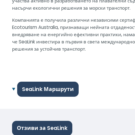
участва активно в разработването на плавателни съд
насърчи екологични решения за морски транспорт.
Компанията е получила различни независими сертифи
Ecotourism Australia, признаващи нейната отдаденос
внедряване на енергийно ефективни практики, намал
че SeaLink инвестира в първия в света международн
решения за устойчив транспорт.
SeaLink Маршрути
Отзиви за SeaLink