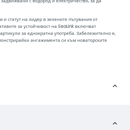
задвижвани с водород и електричество, за да
и статут на лидер в зелените пътувания от
тивите за устойчивост на SeaLink включват
ртикули за еднократна употреба. Забележително е,
емонстрирайки ангажимента си към новаторските