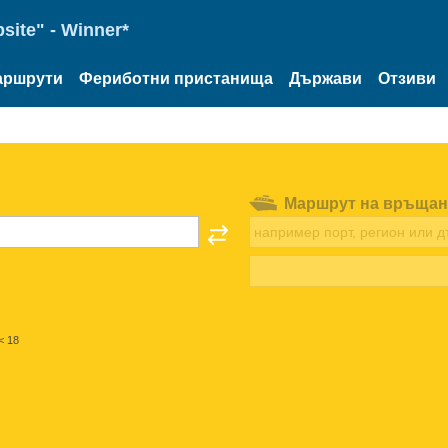
site" - Winner*
аршрути
Фериботни пристанища
Държави
Отзиви
Маршрут на връщан
< 18