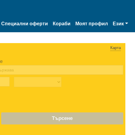
Специални оферти
Кораби
Моят профил
Език
Карта
е
Търсене