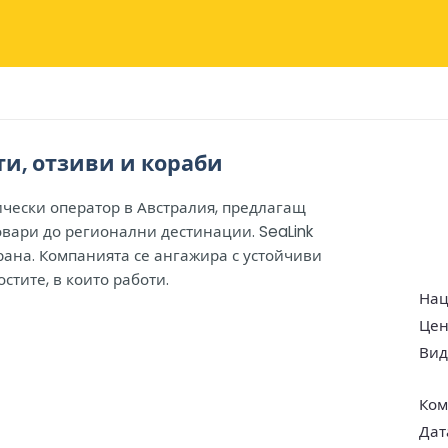
ти, отзиви и кораби
ически оператор в Австралия, предлагащ
овари до регионални дестинации. SeaLink
рана. Компанията се ангажира с устойчиви
тите, в които работи.
Нац
Цен
Вид
Ком
Дат