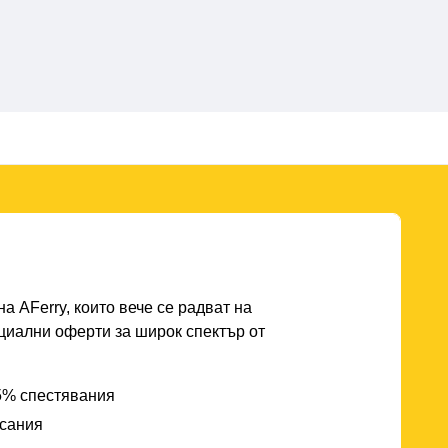
а AFerry, които вече се радват на
циални оферти за широк спектър от
25% спестявания
исания