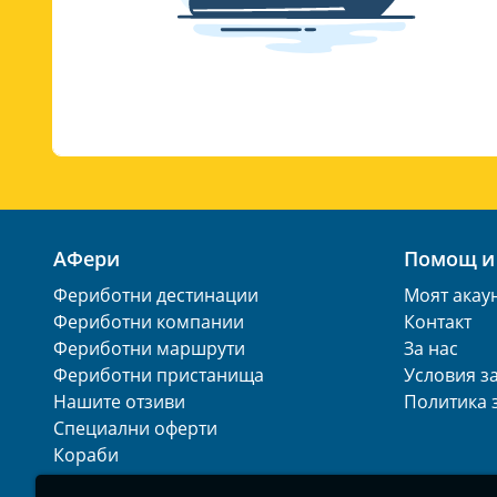
АФери
Помощ и
Фериботни дестинации
Моят акау
Фериботни компании
Контакт
Фериботни маршрути
За нас
Фериботни пристанища
Условия з
Нашите отзиви
Политика 
Специални оферти
Кораби