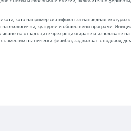
ове с ниски и екологични емисии, включително фериботи, 
кати, като например сертификат за напреднал екотуризъм 
т на екологични, културни и обществени програми. Инициа
яване на отпадъците чрез рециклиране и използване на а
о съвместим пътнически ферибот, задвижван с водород, д