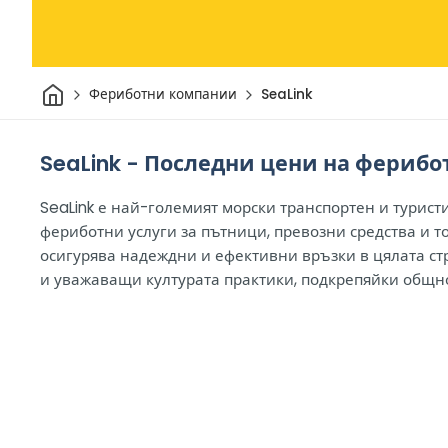
Начало
Фериботни компании
SeaLink
SeaLink - Последни цени на ферибо
SeaLink е най-големият морски транспортен и турист
фериботни услуги за пътници, превозни средства и т
осигурява надеждни и ефективни връзки в цялата ст
и уважаващи културата практики, подкрепяйки общнос