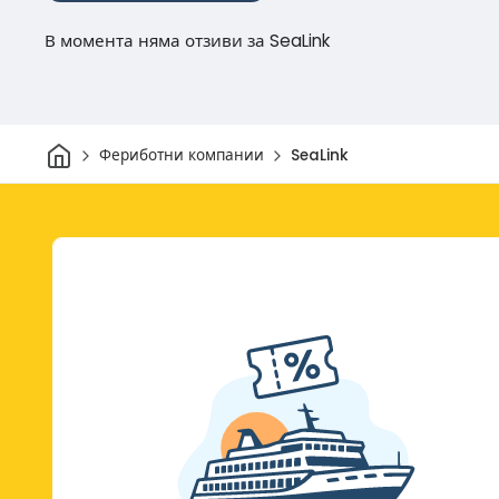
В момента няма отзиви за SeaLink
Начало
Фериботни компании
SeaLink