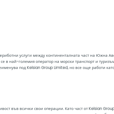
вя фериботни услуги между континенталната част на Южна А
е в най-големия оператор на морски транспорт и туризъм в 
менува под Kelsian Group Limited, но все още работи като
вост във всички свои операции. Като част от Kelsian Group