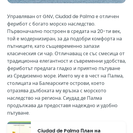
Управляван от GNV, Ciudad de Palma е отличен
ферибот с богато морско наследство.
Първоначално построен в средата на 20-ти век,
той е модернизиран, за да подобри комфорта на
пътниците, като същевременно запази
класическия си чар. Отличаващ се със смесица от
традиционна елегантност и съвременни удобства,
фериботът предлага гладко и приятно пътуване
из Средиземно море. Името му е в чест на Палма,
столицата на Балеарските острови, което
отразява дълбоката му връзка с морското
наследство на региона. Сиудад де Палма
продължава да предоставя надеждно и удобно
пътуване.
Ciudad de Palma План на