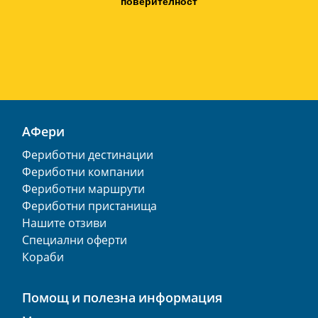
поверителност
АФери
Фериботни дестинации
Фериботни компании
Фериботни маршрути
Фериботни пристанища
Нашите отзиви
Специални оферти
Кораби
Помощ и полезна информация