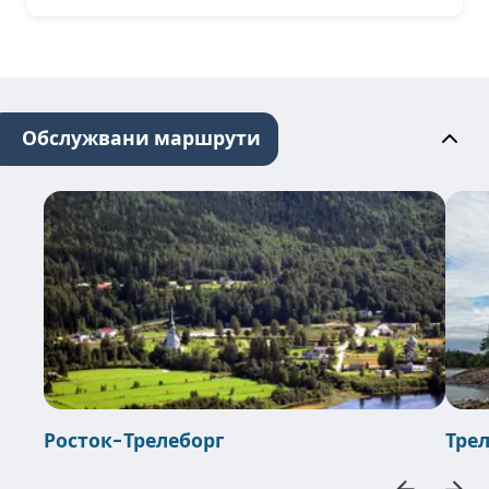
Обслужвани маршрути
Росток-Трелеборг
Тре