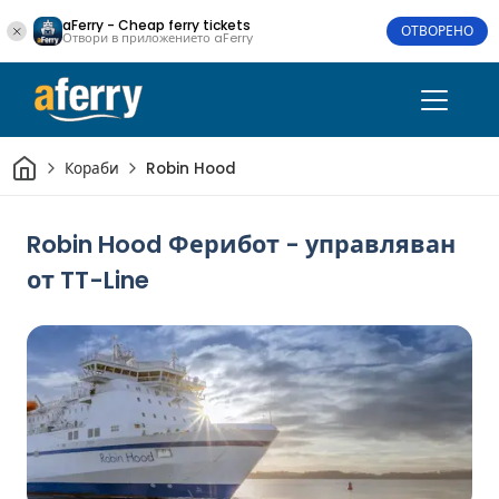
aFerry - Cheap ferry tickets
ОТВОРЕНО
Отвори в приложението aFerry
Начало
Кораби
Robin Hood
Robin Hood Ферибот - управляван
от TT-Line