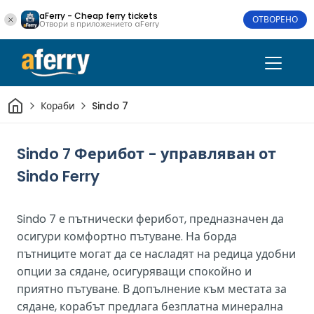
aFerry - Cheap ferry tickets
ОТВОРЕНО
Отвори в приложението aFerry
Начало
Кораби
Sindo 7
Sindo 7 Ферибот - управляван от
Sindo Ferry
Sindo 7 е пътнически ферибот, предназначен да
осигури комфортно пътуване. На борда
пътниците могат да се насладят на редица удобни
опции за сядане, осигуряващи спокойно и
приятно пътуване. В допълнение към местата за
сядане, корабът предлага безплатна минерална