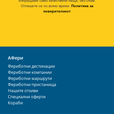
Изпращаме само качествени неща, без спам.
Отпишете се по всяко време.
Политика за
поверителност
АФери
Фериботни дестинации
Фериботни компании
Фериботни маршрути
Фериботни пристанища
Нашите отзиви
Специални оферти
Кораби