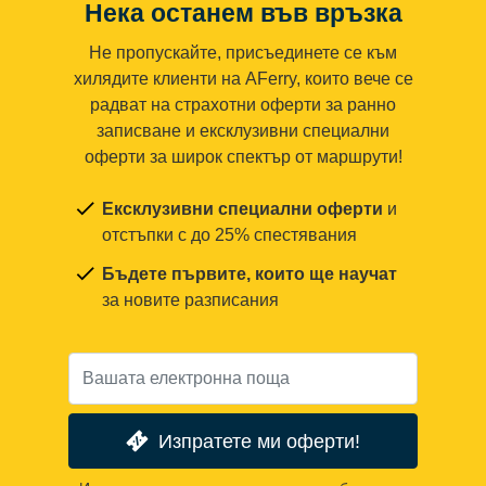
Нека останем във връзка
Не пропускайте, присъединете се към
хилядите клиенти на AFerry, които вече се
радват на страхотни оферти за ранно
записване и ексклузивни специални
оферти за широк спектър от маршрути!
Ексклузивни специални оферти
и
отстъпки с до 25% спестявания
Бъдете първите, които ще научат
за новите разписания
Изпратете ми оферти!