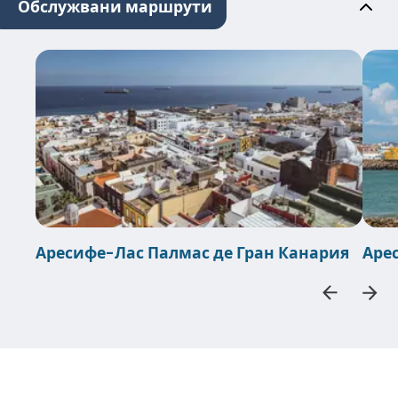
Обслужвани маршрути
Аресифе-Лас Палмас де Гран Канария
Аре