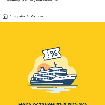
Начало
Кораби
Mazovia
Нека останем във връзка