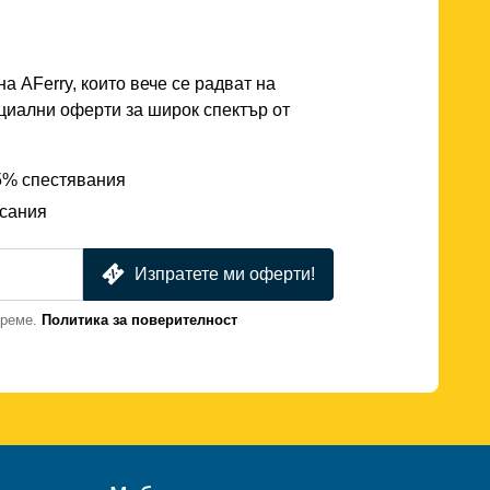
а AFerry, които вече се радват на
циални оферти за широк спектър от
25% спестявания
исания
Изпратете ми оферти!
време.
Политика за поверителност