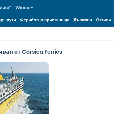
site" - Winner*
аршрути
Фериботни пристанища
Държави
Отзиви
ван от Corsica Ferries