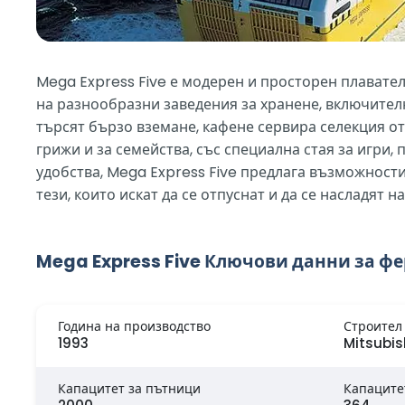
Mega Express Five е модерен и просторен плавател
на разнообразни заведения за хранене, включителн
търсят бързо вземане, кафене сервира селекция от
грижи и за семейства, със специална стая за игри,
удобства, Mega Express Five предлага възможности 
тези, които искат да се отпуснат и да се насладят
Mega Express Five Ключови данни за ф
Година на производство
Строител
1993
Mitsubis
Капацитет за пътници
Капаците