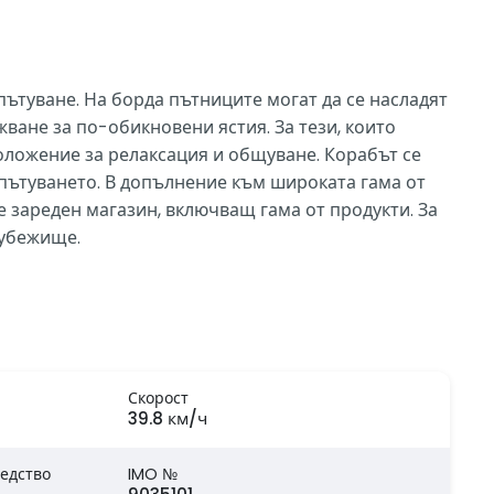
ътуване. На борда пътниците могат да се насладят
ване за по-обикновени ястия. За тези, които
положение за релаксация и общуване. Корабът се
а пътуването. В допълнение към широката гама от
е зареден магазин, включващ гама от продукти. За
 убежище.
Скорост
39.8 км/ч
едство
IMO №