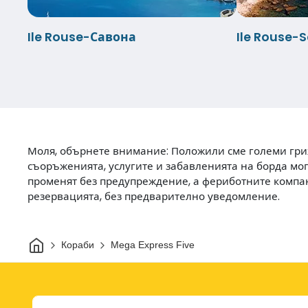
Ile Rouse-Савона
Ile Rouse-S
Моля, обърнете внимание: Положили сме големи гриж
съоръженията, услугите и забавленията на борда мога
променят без предупреждение, а фериботните компан
резервацията, без предварително уведомление.
Начало
Кораби
Mega Express Five