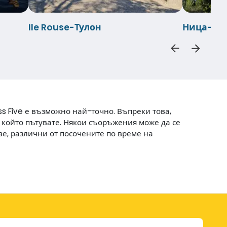
Ile Rouse-Тулон
Ница-Пор
s Five е възможно най-точно. Въпреки това,
в който пътувате. Някои съоръжения може да се
е, различни от посочените по време на