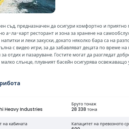
ен съд, предназначен да осигури комфортно и приятно п
о а-ла-карт ресторант и зона за хранене на самообслуж
 напитки и леки закуски, докато няколко бара са на раз
 пълна с видео игри, за да забавляват децата по време н
за отдих и пазаруване. Гостите могат да разгледат добр
 на малко слънце, плувният басейн осигурява освежаващо
ерибота
Бруто тонаж
hi Heavy Industries
28 338 тона
т на кабината
Капацитет на превозното ср