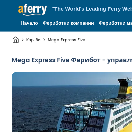
"The World's Leading Ferry Web
Начало
Фериботни компании
Фериботни м
Начало
Кораби
Mega Express Five
Mega Express Five Ферибот - управля