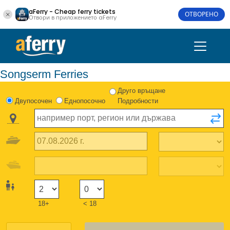
aFerry - Cheap ferry tickets
ОТВОРЕНО
Отвори в приложението aFerry
Songserm Ferries
Друго връщане
Двупосочен
Еднопосочно
Подробности
18+
< 18