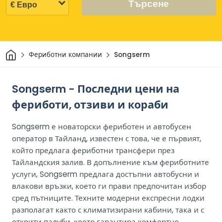
Търсене
Начало
Фериботни компании
Songserm
Songserm - Последни цени на
фериботи, отзиви и кораби
Songserm е новаторски фериботен и автобусен
оператор в Тайланд, известен с това, че е първият,
който предлага фериботни трансфери през
Тайландския залив. В допълнение към фериботните
услуги, Songserm предлага достъпни автобусни и
влакови връзки, което ги прави предпочитан избор
сред пътниците. Техните модерни експресни лодки
разполагат както с климатизирани кабини, така и с
открити палуби, което гарантира комфортно