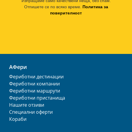
Изпращаме само качествени неща, без спам.
Отпишете се по всяко време.
Политика за
поверителност
АФери
Фериботни дестинации
Фериботни компании
Фериботни маршрути
Фериботни пристанища
Нашите отзиви
Специални оферти
Кораби