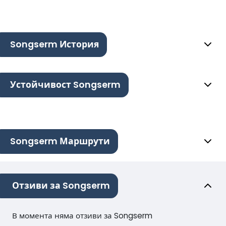
Songserm История
Устойчивост Songserm
Songserm Маршрути
Отзиви за Songserm
В момента няма отзиви за Songserm