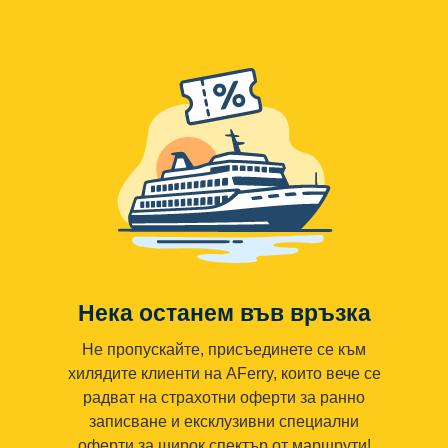
Нека останем във връзка
Не пропускайте, присъединете се към
хилядите клиенти на AFerry, които вече се
радват на страхотни оферти за ранно
записване и ексклузивни специални
оферти за широк спектър от маршрути!