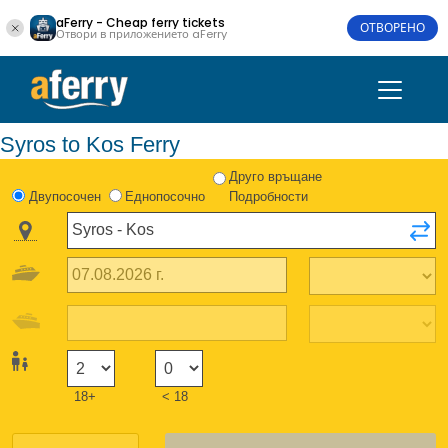
aFerry - Cheap ferry tickets
ОТВОРЕНО
Отвори в приложението aFerry
Syros to Kos Ferry
Друго връщане
Двупосочен
Еднопосочно
Подробности
18+
< 18