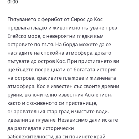
01:00
Пътуването с ферибот от Сирос до Кос
предлага гладко и живописно пътуване през
Егейско море, с невероятни гледки към
островите по пътя. На борда можете да се
насладите на спокойна атмосфера, докато
пътувате до остров Кос. При пристигането ви
ще бъдете посрещнати от богатата история
на острова, красивите плажове и жизнената
атмосфера. Кос е известен със своите древни
руини, включително известния Асклепион,
както и с оживеното си пристанище,
очарователния стар град и чистите води,
идеални за плуване. Независимо дали искате
да разгледате исторически
забележителности, да си починете край