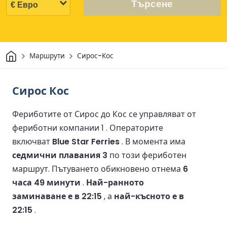
Търсене
Начало
Маршрути
Сирос-Кос
Сирос Кос
Фериботите от Сирос до Кос се управляват от
фериботни компании 1 .
Операторите
включват
Blue Star Ferries
.
В момента има
седмични плавания 3
по този фериботен
маршрут.
Пътуването обикновено отнема
6
часа 49 минути
.
Най-ранното
заминаване е в 22:15
, а
най-късното е в
22:15
.