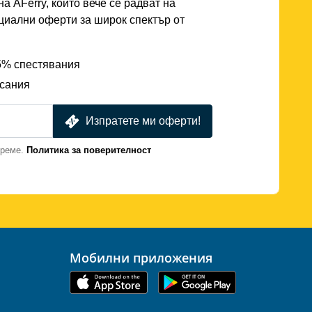
а AFerry, които вече се радват на
циални оферти за широк спектър от
25% спестявания
исания
Изпратете ми оферти!
време.
Политика за поверителност
Мобилни приложения