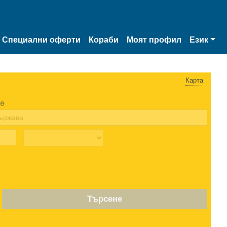
Специални оферти
Кораби
Моят профил
Език
Карта
е
Търсене