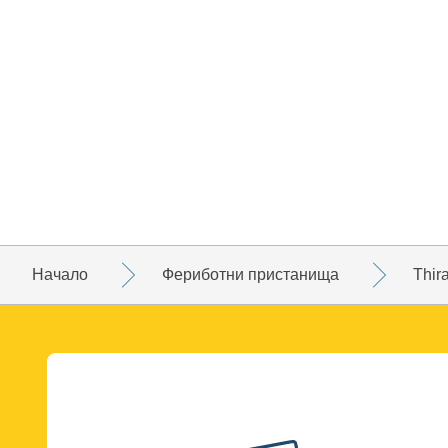
Начало
Фериботни пристанища
Thir