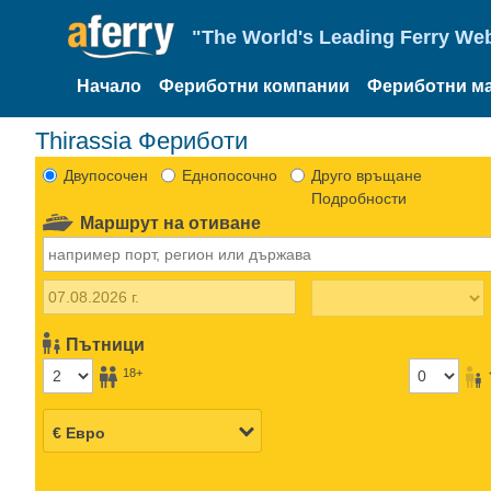
"The World's Leading Ferry Web
Начало
Фериботни компании
Фериботни м
Thirassia Фериботи
Двупосочен
Еднопосочно
Друго връщане
Подробности
Маршрут на отиване
Пътници
18+