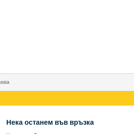
assia
Нека останем във връзка