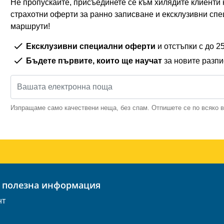
Не пропускайте, присъединете се към хилядите клиенти н
страхотни оферти за ранно записване и ексклузивни спе
маршрути!
Ексклузивни специални оферти
и отстъпки с до 
Бъдете първите, които ще научат
за новите разп
Изпращаме само качествени неща, без спам. Отпишете се по всяко 
и полезна информация
нт