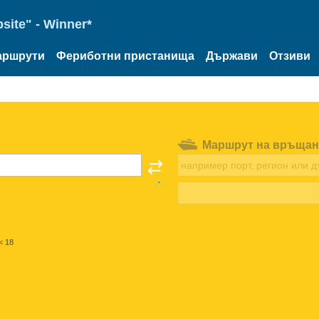
site" - Winner*
аршрути
Фериботни пристанища
Държави
Отзиви
Маршрут на връщан
< 18