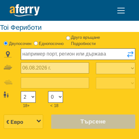
Toi Фериботи
Друго връщане
Двупосочен
Еднопосочно
Подробности
18+
< 18
Търсене