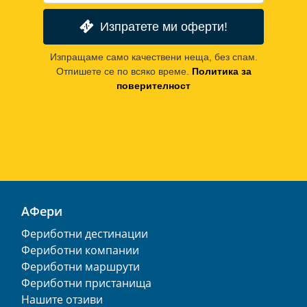
Изпратете ми оферти!
Изпращаме само качествени неща, без спам.
Отпишете се по всяко време.
Политика за
поверителност
АФери
Фериботни дестинации
Фериботни компании
Фериботни маршрути
Фериботни пристанища
Нашите отзиви