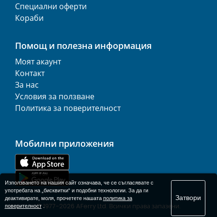
Специални оферти
Кораби
Помощ и полезна информация
Моят акаунт
Контакт
За нас
Условия за ползване
Политика за поверителност
Мобилни приложения
Използването на нашия сайт означава, че се съгласявате с
употребата на „бисквитки“ и подобни технологии. За да ги
Затвори
деактивирате, моля, прочетете нашата
политика за
© 1977-
2026
AFerry Ltd. Всички права запазени.
поверителност
.