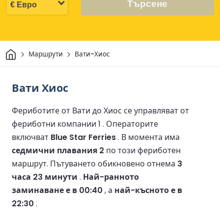
Търсене
Начало
Маршрути
Вати-Хиос
Вати Хиос
Фериботите от Вати до Хиос се управляват от
фериботни компании 1 .
Операторите
включват
Blue Star Ferries
.
В момента има
седмични плавания 2
по този фериботен
маршрут.
Пътуването обикновено отнема
3
часа 23 минути
.
Най-ранното
заминаване е в 00:40
, а
най-късното е в
22:30
.