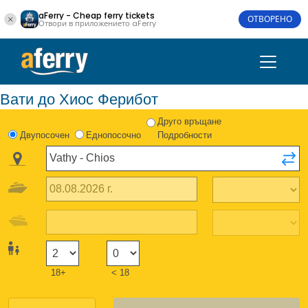
aFerry - Cheap ferry tickets
ОТВОРЕНО
Отвори в приложението aFerry
Вати до Хиос Ферибот
Друго връщане
Двупосочен
Еднопосочно
Подробности
18+
< 18