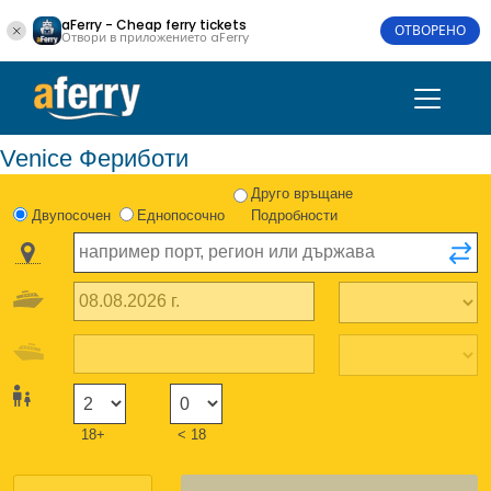
aFerry - Cheap ferry tickets
ОТВОРЕНО
Отвори в приложението aFerry
Venice Фериботи
Друго връщане
Двупосочен
Еднопосочно
Подробности
18+
< 18