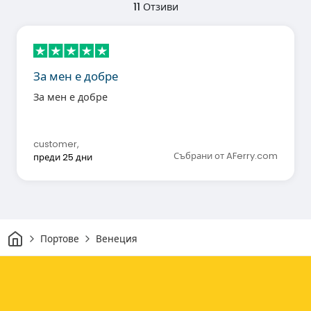
11
Отзиви
За мен е добре
За мен е добре
customer
,
Събрани от AFerry.com
преди 25 дни
Начало
Портове
Венеция