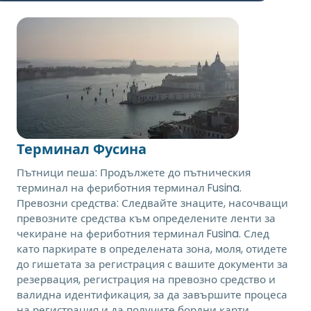
Терминал Фусина
Пътници пеша: Продължете до пътническия
терминал на фериботния терминал Fusina.
Превозни средства: Следвайте знаците, насочващи
превозните средства към определените ленти за
чекиране на фериботния терминал Fusina. След
като паркирате в определената зона, моля, отидете
до гишетата за регистрация с вашите документи за
резервация, регистрация на превозно средство и
валидна идентификация, за да завършите процеса
на регистрация и да получите бордни карти.