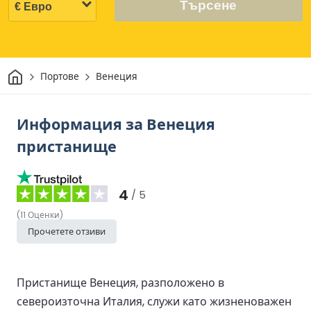
Търсене
Начало
Портове
Венеция
Информация за Венеция
пристанище
4
/ 5
(
11
Оценки
)
Прочетете отзиви
Пристанище Венеция, разположено в
североизточна Италия, служи като жизненоважен