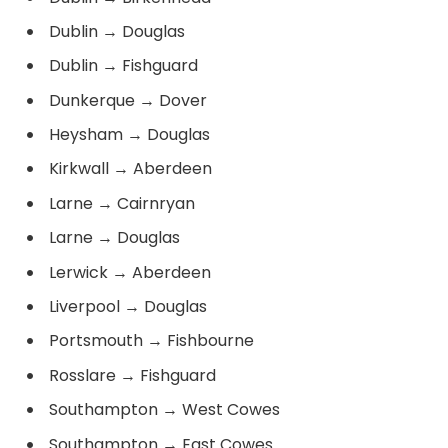
Dublin
→
Douglas
Dublin
→
Fishguard
Dunkerque
→
Dover
Heysham
→
Douglas
Kirkwall
→
Aberdeen
Larne
→
Cairnryan
Larne
→
Douglas
Lerwick
→
Aberdeen
Liverpool
→
Douglas
Portsmouth
→
Fishbourne
Rosslare
→
Fishguard
Southampton
→
West Cowes
Southampton
→
East Cowes