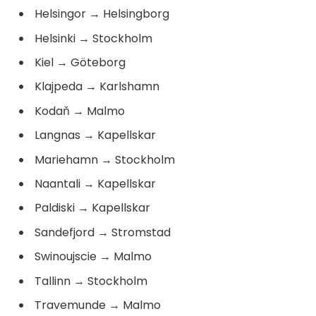
Helsingor
→
Helsingborg
Helsinki
→
Stockholm
Kiel
→
Göteborg
Klajpeda
→
Karlshamn
Kodaň
→
Malmo
Langnas
→
Kapellskar
Mariehamn
→
Stockholm
Naantali
→
Kapellskar
Paldiski
→
Kapellskar
Sandefjord
→
Stromstad
Swinoujscie
→
Malmo
Tallinn
→
Stockholm
Travemunde
→
Malmo