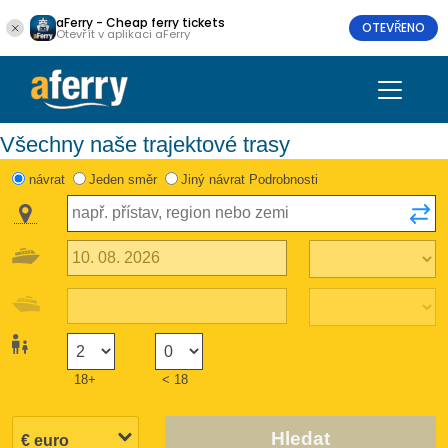
aFerry - Cheap ferry tickets
OTEVŘENO
Otevřít v aplikaci aFerry
Všechny naše trajektové trasy
návrat
Jeden směr
Jiný návrat Podrobnosti
18+
< 18
Hledat