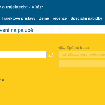
o trajektech" - Vítěz*
Trajektové přístavy
Země
recenze
Speciální nabídky
avení na palubě
Zpětná trasa
< 18