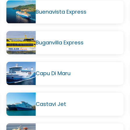
Buenavista Express
Buganvilla Express
Capu Di Maru
Castavi Jet