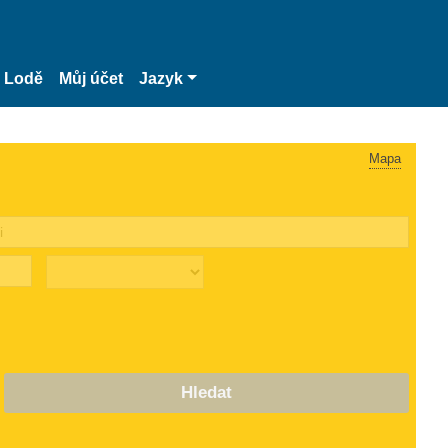
Lodě
Můj účet
Jazyk
Mapa
Hledat