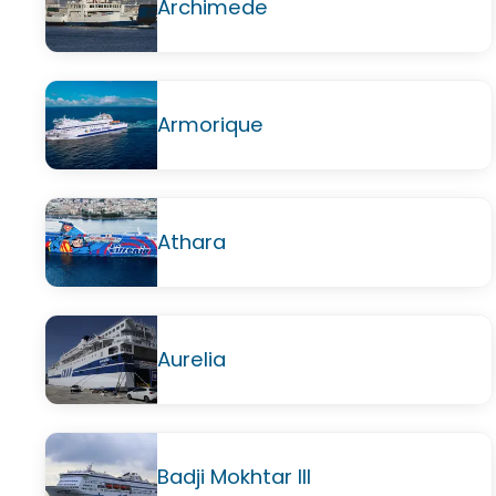
Archimede
Armorique
Athara
Aurelia
Badji Mokhtar III