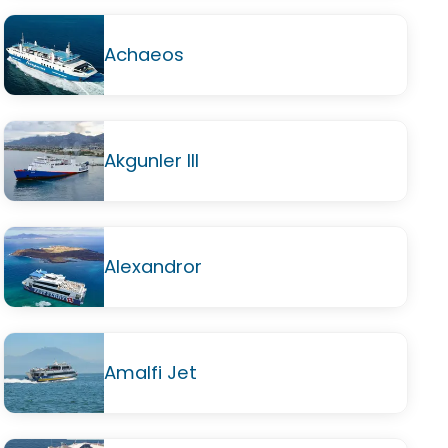
Achaeos
Akgunler III
Alexandror
Amalfi Jet