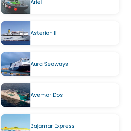
Ariel
Asterion II
Aura Seaways
Avemar Dos
Bajamar Express