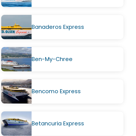
Banaderos Express
Ben-My-Chree
Bencomo Express
Betancuria Express