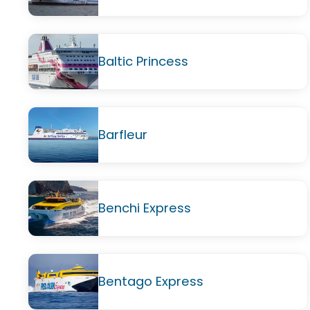
Baltic Princess
Barfleur
Benchi Express
Bentago Express