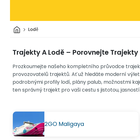
Domov
Lodě
Trajekty A Lodě – Porovnejte Trajekt
Prozkoumejte našeho kompletního průvodce trajekty
provozovatelů trajektů. Ať už hledáte moderní výlet
podrobnými profily lodí, plány palub, možnostmi ka
ten správný trajekt pro vaši cestu s jistotou, jasnos
2GO Maligaya