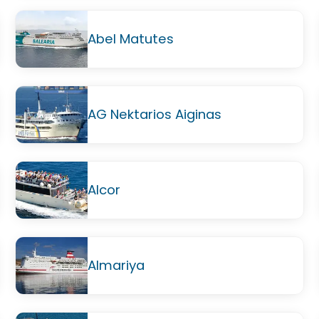
Abel Matutes
AG Nektarios Aiginas
Alcor
Almariya