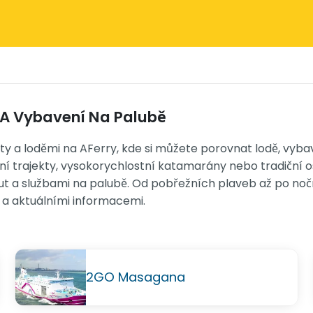
y A Vybavení Na Palubě
 a loděmi na AFerry, kde si můžete porovnat lodě, vybav
ní trajekty, vysokorychlostní katamarány nebo tradiční o
jut a službami na palubě. Od pobřežních plaveb až po no
tí a aktuálními informacemi.
2GO Masagana