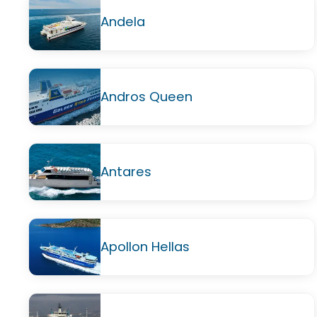
Andela
Andros Queen
Antares
Apollon Hellas