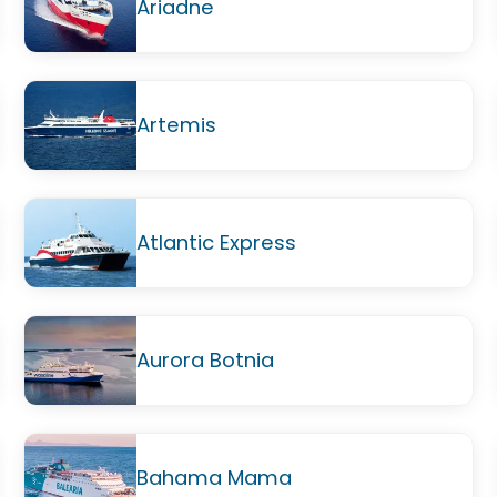
Ariadne
Artemis
Atlantic Express
Aurora Botnia
Bahama Mama