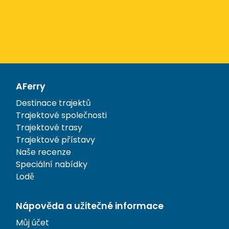
AFerry
Destinace trajektů
Trajektové společnosti
Trajektové trasy
Trajektové přístavy
Naše recenze
Speciální nabídky
Lodě
Nápověda a užitečné informace
Můj účet