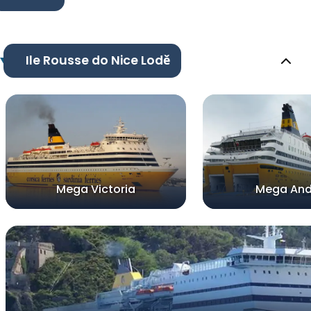
Ile Rousse do Nice Lodě
Mega Victoria
Mega And