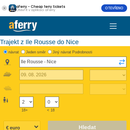
aFerry - Cheap ferry tickets
OTEVŘENO
Otevřít v aplikaci aFerry
Trajekt z Ile Rousse do Nice
návrat
Jeden směr
Jiný návrat Podrobnosti
18+
< 18
Hledat