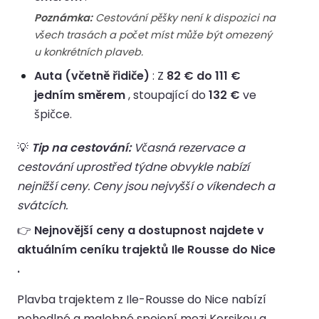
Poznámka:
Cestování pěšky není k dispozici na
všech trasách a počet míst může být omezený
u konkrétních plaveb.
Auta (včetně řidiče)
: Z
82 € do 111 €
jedním směrem
, stoupající do
132 €
ve
špičce.
💡
Tip na cestování:
Včasná rezervace a
cestování uprostřed týdne obvykle nabízí
nejnižší ceny. Ceny jsou nejvyšší o víkendech a
svátcích.
👉
Nejnovější ceny a dostupnost najdete v
aktuálním ceníku trajektů Ile Rousse do Nice
.
Plavba trajektem z Ile-Rousse do Nice nabízí
pohodlné a malebné spojení mezi Korsikou a