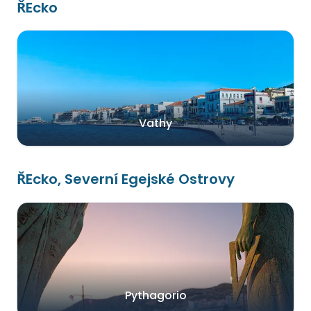
ŘEcko
Vathy
ŘEcko, Severní Egejské Ostrovy
Pythagorio