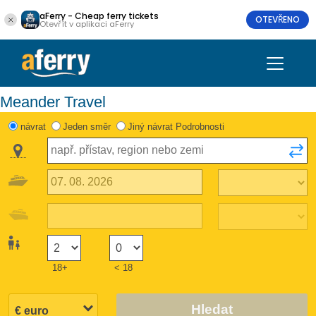
aFerry - Cheap ferry tickets
OTEVŘENO
Otevřít v aplikaci aFerry
Meander Travel
návrat
Jeden směr
Jiný návrat Podrobnosti
18+
< 18
Hledat