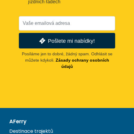
jízdních řádech
Pošlete mi nabídky!
Posíláme jen to dobré, žádný spam. Odhlásit se
můžete kdykoli.
Zásady ochrany osobních
údajů
AFerry
Destinace trajektů