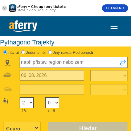
aFerry - Cheap ferry tickets
OTEVŘENO
Otevřít v aplikaci aFerry
Pythagorio Trajekty
návrat
Jeden směr
Jiný návrat Podrobnosti
18+
< 18
Hledat