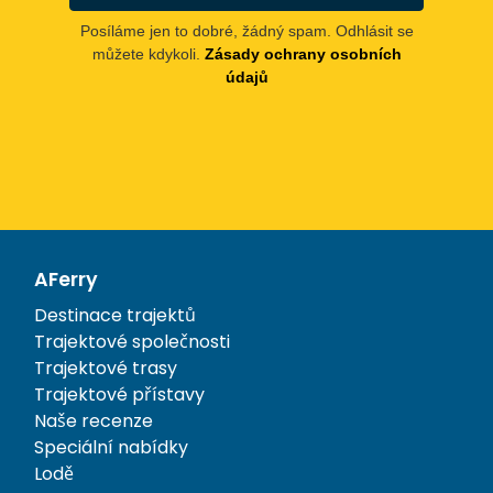
Posíláme jen to dobré, žádný spam. Odhlásit se
můžete kdykoli.
Zásady ochrany osobních
údajů
AFerry
Destinace trajektů
Trajektové společnosti
Trajektové trasy
Trajektové přístavy
Naše recenze
Speciální nabídky
Lodě