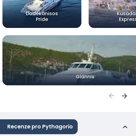
Dodekanisos
Kusada
Pride
Expres
Giannis
Recenze pro Pythagorio