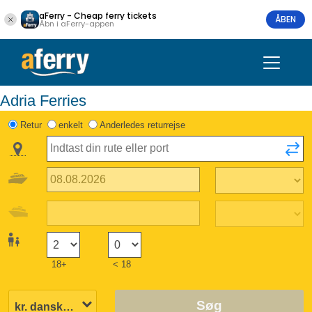
aFerry - Cheap ferry tickets
ÅBEN
Åbn i aFerry-appen
Adria Ferries
Retur
enkelt
Anderledes returrejse
18+
< 18
Søg