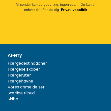
Vi sender kun de gode ting, ingen spam. Du kan til
enhver tid afmelde dig.
Privatlivspolitik
AFerry
Færgedestinationer
Færgeselskaber
Færgeruter
Færgehavne
Vores anmeldelser
Særlige tilbud
Skibe