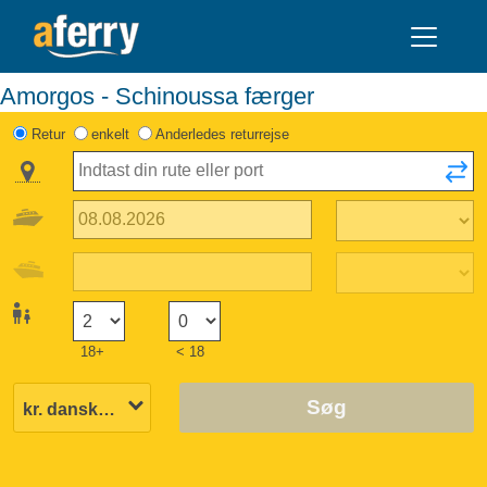
Amorgos - Schinoussa færger
Retur
enkelt
Anderledes returrejse
18+
< 18
Søg