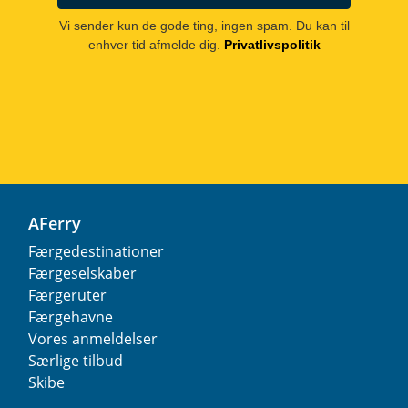
Vi sender kun de gode ting, ingen spam. Du kan til
enhver tid afmelde dig.
Privatlivspolitik
AFerry
Færgedestinationer
Færgeselskaber
Færgeruter
Færgehavne
Vores anmeldelser
Særlige tilbud
Skibe