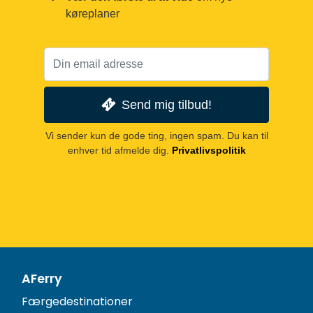
køreplaner
Send mig tilbud!
Vi sender kun de gode ting, ingen spam. Du kan til
enhver tid afmelde dig.
Privatlivspolitik
AFerry
Færgedestinationer