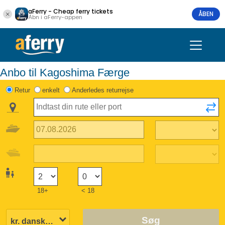
aFerry - Cheap ferry tickets
ÅBEN
Åbn i aFerry-appen
Anbo til Kagoshima Færge
Retur
enkelt
Anderledes returrejse
18+
< 18
Søg