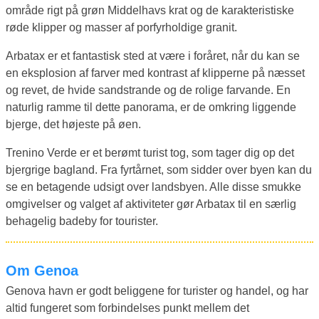
område rigt på grøn Middelhavs krat og de karakteristiske
røde klipper og masser af porfyrholdige granit.
Arbatax er et fantastisk sted at være i foråret, når du kan se
en eksplosion af farver med kontrast af klipperne på næsset
og revet, de hvide sandstrande og de rolige farvande. En
naturlig ramme til dette panorama, er de omkring liggende
bjerge, det højeste på øen.
Trenino Verde er et berømt turist tog, som tager dig op det
bjergrige bagland. Fra fyrtårnet, som sidder over byen kan du
se en betagende udsigt over landsbyen. Alle disse smukke
omgivelser og valget af aktiviteter gør Arbatax til en særlig
behagelig badeby for tourister.
Om Genoa
Genova havn er godt beliggene for turister og handel, og har
altid fungeret som forbindelses punkt mellem det