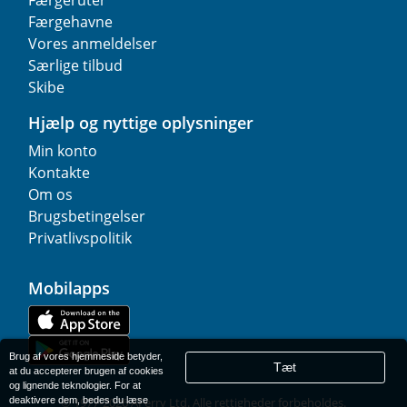
Færgeruter
Færgehavne
Vores anmeldelser
Særlige tilbud
Skibe
Hjælp og nyttige oplysninger
Min konto
Kontakte
Om os
Brugsbetingelser
Privatlivspolitik
Mobilapps
Brug af vores hjemmeside betyder,
Tæt
at du accepterer brugen af cookies
og lignende teknologier. For at
deaktivere dem, bedes du læse
© 1977-
2026
AFerry Ltd. Alle rettigheder forbeholdes.