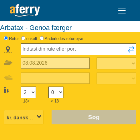
Arbatax - Genoa færger
Retur
enkelt
Anderledes returrejse
18+
< 18
Søg