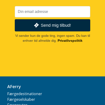
Send mig tilbud!
Vi sender kun de gode ting, ingen spam. Du kan til
enhver tid afmelde dig.
Privatlivspolitik
AFerry
Færgedestinationer
Færgeselskaber