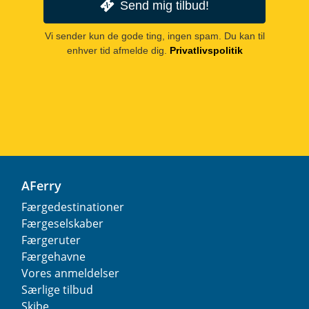
Send mig tilbud!
Vi sender kun de gode ting, ingen spam. Du kan til
enhver tid afmelde dig.
Privatlivspolitik
AFerry
Færgedestinationer
Færgeselskaber
Færgeruter
Færgehavne
Vores anmeldelser
Særlige tilbud
Skibe