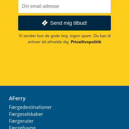
Send mig tilbud!
Vi sender kun de gode ting, ingen spam. Du kan til
enhver tid afmelde dig.
Privatlivspolitik
AFerry
Færgedestinationer
Færgeselskaber
Færgeruter
Færgehavne