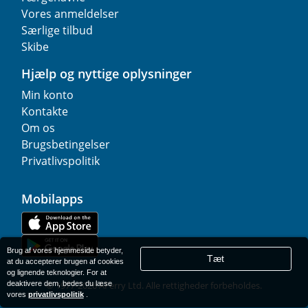
Vores anmeldelser
Særlige tilbud
Skibe
Hjælp og nyttige oplysninger
Min konto
Kontakte
Om os
Brugsbetingelser
Privatlivspolitik
Mobilapps
Brug af vores hjemmeside betyder,
Tæt
at du accepterer brugen af cookies
og lignende teknologier. For at
deaktivere dem, bedes du læse
© 1977-
2026
AFerry Ltd. Alle rettigheder forbeholdes.
vores
privatlivspolitik
.