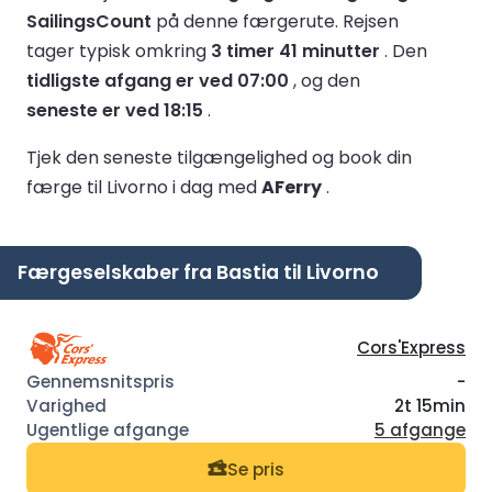
SailingsCount
på denne færgerute.
Rejsen
tager typisk omkring
3 timer 41 minutter
.
Den
tidligste afgang er ved 07:00
, og den
seneste er ved 18:15
.
Tjek den seneste tilgængelighed og book din
færge til Livorno i dag med
AFerry
.
Færgeselskaber fra Bastia til Livorno
Cors'Express
-
2t 15min
5 afgange
Se pris