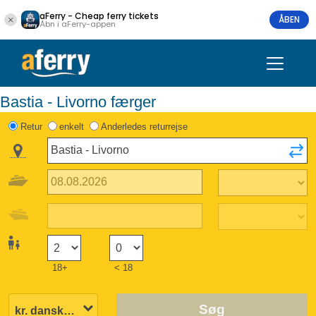
aFerry - Cheap ferry tickets
ÅBEN
Åbn i aFerry-appen
Bastia - Livorno færger
Retur
enkelt
Anderledes returrejse
18+
< 18
Søg