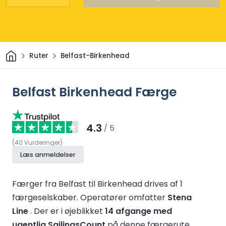
Hjem
Ruter
Belfast-Birkenhead
Belfast Birkenhead Færge
4.3
/ 5
(
40
Vurderinger
)
Læs anmeldelser
Færger fra Belfast til Birkenhead drives af 1
færgeselskaber.
Operatører omfatter
Stena
Line
.
Der er i øjeblikket
14 afgange med
ugentlig SailingsCount
på denne færgerute.