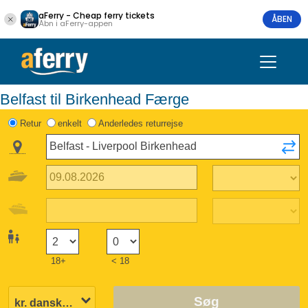
aFerry - Cheap ferry tickets
ÅBEN
Åbn i aFerry-appen
Belfast til Birkenhead Færge
Retur
enkelt
Anderledes returrejse
18+
< 18
Søg