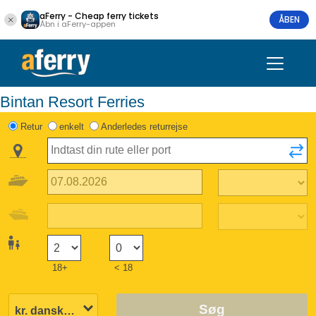
aFerry - Cheap ferry tickets
ÅBEN
Åbn i aFerry-appen
Bintan Resort Ferries
Retur
enkelt
Anderledes returrejse
18+
< 18
Søg