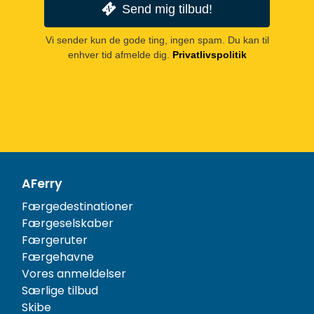
Send mig tilbud!
Vi sender kun de gode ting, ingen spam. Du kan til
enhver tid afmelde dig.
Privatlivspolitik
AFerry
Færgedestinationer
Færgeselskaber
Færgeruter
Færgehavne
Vores anmeldelser
Særlige tilbud
Skibe