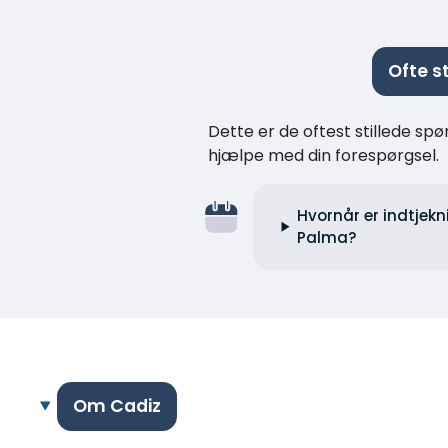
Ofte s
Dette er de oftest stillede spø
hjælpe med din forespørgsel.
Hvornår er indtjek
Palma?
Om Cadiz