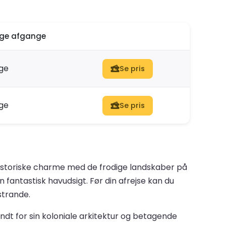
ige afgange
nge
Se pris
nge
Se pris
 historiske charme med de frodige landskaber på
fantastisk havudsigt. Før din afrejse kan du
strande.
dt for sin koloniale arkitektur og betagende