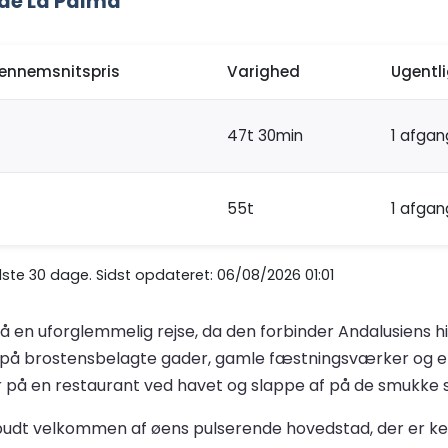
 de La Palma
ennemsnitspris
Varighed
Ugentl
47t 30min
1 afga
55t
1 afga
te 30 dage. Sidst opdateret: 06/08/2026 01:01
 på en uforglemmelig rejse, da den forbinder Andalusiens
er på brostensbelagte gader, gamle fæstningsværker og en 
yr på en restaurant ved havet og slappe af på de smukke 
 budt velkommen af øens pulserende hovedstad, der er ken