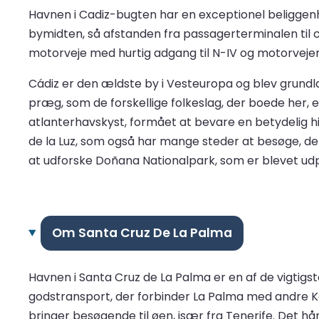
Havnen i Cadiz-bugten har en exceptionel beliggenhe
bymidten, så afstanden fra passagerterminalen til c
motorveje med hurtig adgang til N-IV og motorvejen C
Cádiz er den ældste by i Vesteuropa og blev grundla
præg, som de forskellige folkeslag, der boede her, 
atlanterhavskyst, formået at bevare en betydelig hi
de la Luz, som også har mange steder at besøge, de
at udforske Doñana Nationalpark, som er blevet 
Om Santa Cruz De La Palma
Havnen i Santa Cruz de La Palma er en af de vigtigs
godstransport, der forbinder La Palma med andre K
bringer besøgende til øen, især fra Tenerife. Det h