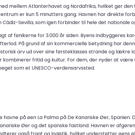
d mellem Atlanterhavet og Nordafrika, hvilket gør den til 
entrum er kun 5 minutters gang. Havnen har direkte forbi
ádiz-Sevilla, som igen forbinder til hele det nationale og
gt af fønikerne for 3.000 år siden. Byens indbyggeres kar
efterlod. På grund af sin kommercielle betydning har denne
storisk arv ud over sine førsteklasses strande og lækre 
r kombinerer fritid og kultur. For dem, der nyder at vær
udpeget som et UNESCO-verdensarvssted.
te havne på øen La Palma på De Kanariske Øer, Spanien. D
anariske Øer og det spanske fastland. Havnen er afgøre
åndterer også fragt og logistik, hvilket understøtter øen