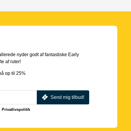
 allerede nyder godt af fantastiske Early
e af ruter!
å op til 25%
Send mig tilbud!
.
Privatlivspolitik