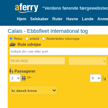
"Verdens førende færgewebsted
Hjem
Selskaber
Ruter
Havne
Lande
Anmel
Calais - Ebbsfleet International tog
Retur
enkelt
Anderledes returrejse
Rute udrejse
Passagerer
18+