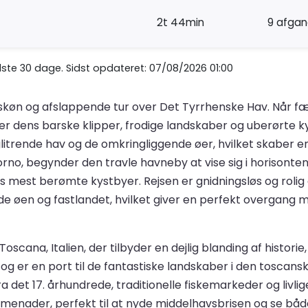
2t 44min
9 afga
te 30 dage. Sidst opdateret: 07/08/2026 01:00
øn og afslappende tur over Det Tyrrhenske Hav. Når færg
 dens barske klipper, frodige landskaber og uberørte kystl
glitrende hav og de omkringliggende øer, hvilket skaber
no, begynder den travle havneby at vise sig i horisonten
as mest berømte kystbyer. Rejsen er gnidningsløs og rolig
 øen og fastlandet, hvilket giver en perfekt overgang m
cana, Italien, der tilbyder en dejlig blanding af historie
 og er en port til de fantastiske landskaber i den tosca
a det 17. århundrede, traditionelle fiskemarkeder og livli
enader, perfekt til at nyde middelhavsbrisen og se båd