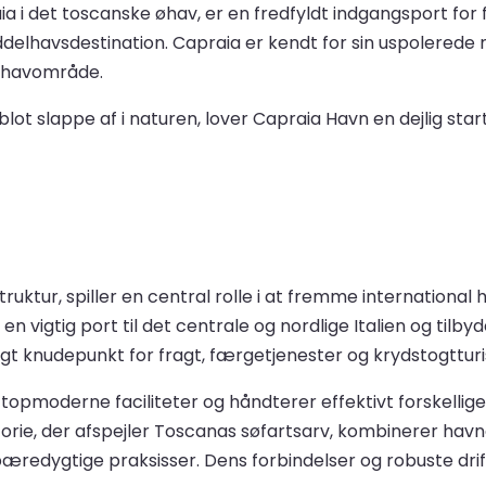
 i det toscanske øhav, er en fredfyldt indgangsport for 
lhavsdestination. Capraia er kendt for sin uspolerede na
de havområde.
t slappe af i naturen, lover Capraia Havn en dejlig start
struktur, spiller en central rolle i at fremme internation
vigtig port til det centrale og nordlige Italien og tilby
gtigt knudepunkt for fragt, færgetjenester og krydstogttur
g topmoderne faciliteter og håndterer effektivt forskelli
storie, der afspejler Toscanas søfartsarv, kombinerer hav
dygtige praksisser. Dens forbindelser og robuste drift g