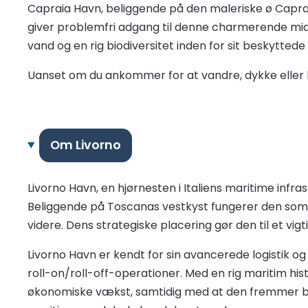
Capraia Havn, beliggende på den maleriske ø Capraia
giver problemfri adgang til denne charmerende midde
vand og en rig biodiversitet inden for sit beskytte
Uanset om du ankommer for at vandre, dykke eller blo
Om Livorno
Livorno Havn, en hjørnesten i Italiens maritime infra
Beliggende på Toscanas vestkyst fungerer den som en 
videre. Dens strategiske placering gør den til et vi
Livorno Havn er kendt for sin avancerede logistik o
roll-on/roll-off-operationer. Med en rig maritim hi
økonomiske vækst, samtidig med at den fremmer bære