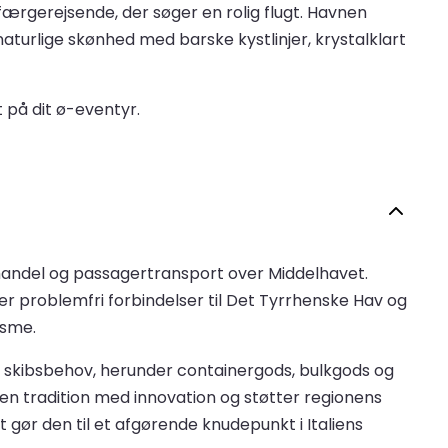
færgerejsende, der søger en rolig flugt. Havnen
turlige skønhed med barske kystlinjer, krystalklart
 på dit ø-eventyr.
al handel og passagertransport over Middelhavet.
der problemfri forbindelser til Det Tyrrhenske Hav og
isme.
ge skibsbehov, herunder containergods, bulkgods og
nen tradition med innovation og støtter regionens
ør den til et afgørende knudepunkt i Italiens