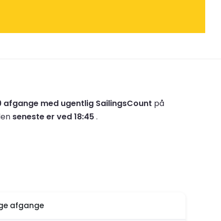
9 afgange med ugentlig SailingsCount
på
den
seneste er ved 18:45
.
ige afgange