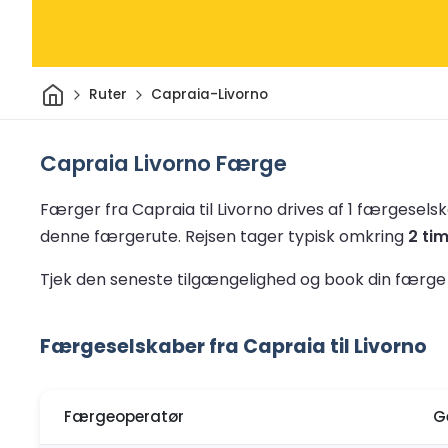
Hjem
Ruter
Capraia-Livorno
Capraia Livorno Færge
Færger fra Capraia til Livorno drives af 1 færgesels
denne færgerute.
Rejsen tager typisk omkring
2 ti
Tjek den seneste tilgængelighed og book din færge 
Færgeselskaber fra Capraia til Livorno
Færgeoperatør
G