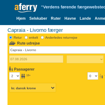
"Verdens førende færgewebsted
Hjem
Selskaber
Ruter
Havne
Lande
Anmel
Capraia - Livorno færger
Retur
enkelt
Anderledes returrejse
Rute udrejse
Passagerer
18+