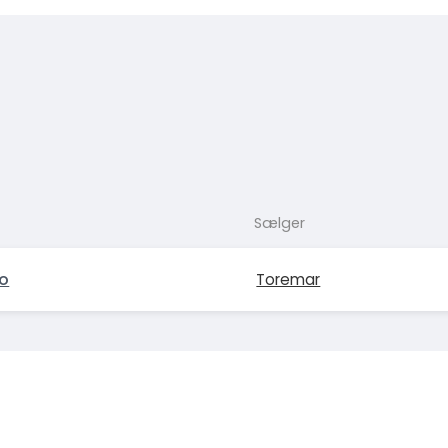
Sælger
no
Toremar