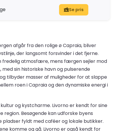
nge
Se pris
en afgår fra den rolige ø Capraia, bliver
inje, der langsomt forsvinder i det fjerne.
 en fredelig atmosfære, mens færgen sejler mod
, med sin historiske havn og pulserende
 og tilbyder masser af muligheder for at slappe
ellem roen i Capraia og den dynamiske energi i
, kultur og kystcharme. Livorno er kendt for sine
nske region. Besøgende kan udforske byens
ge pladser fyldt med caféer og lokale butikker.
ene komme og gå. Livorno er også kendt for