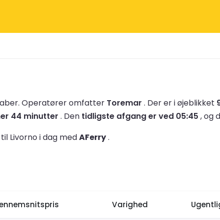
kaber.
Operatører omfatter
Toremar
.
Der er i øjeblikket
mer 44 minutter
.
Den
tidligste afgang er ved 05:45
, og 
til Livorno i dag med
AFerry
.
ennemsnitspris
Varighed
Ugentl