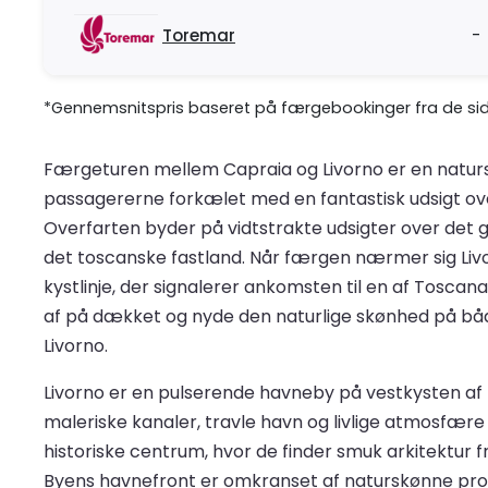
Toremar
-
*Gennemsnitspris baseret på færgebookinger fra de sids
Færgeturen mellem Capraia og Livorno er en natursk
passagererne forkælet med en fantastisk udsigt over
Overfarten byder på vidtstrakte udsigter over det 
det toscanske fastland. Når færgen nærmer sig Livor
kystlinje, der signalerer ankomsten til en af Toscan
af på dækket og nyde den naturlige skønhed på både
Livorno.
Livorno er en pulserende havneby på vestkysten af Tos
maleriske kanaler, travle havn og livlige atmosfære
historiske centrum, hvor de finder smuk arkitektur fr
Byens havnefront er omkranset af naturskønne prom