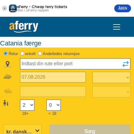
aFerry - Cheap ferry tickets
ÅBEN
Åbn i aFerry-appen
Catania færge
Retur
enkelt
Anderledes returrejse
18+
< 18
Søg