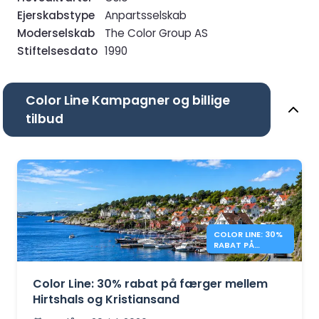
Ejerskabstype
Anpartsselskab
Moderselskab
The Color Group AS
Stiftelsesdato
1990
Color Line Kampagner og billige
tilbud
COLOR LINE: 30%
RABAT PÅ
FÆRGER FRA
DANMARK TIL
NORGE
Color Line: 30% rabat på færger mellem
Hirtshals og Kristiansand