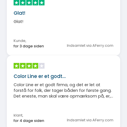
Glat!
Glat!
Kunde
,
Indsamlet via AFerry.com
for 3 dage siden
Color Line er et godt…
Color Line er et godt firma, og det er let at
forstå for folk, der tager båden for første gang.
Det eneste, man skal være opmærksom på, er,
at der kan være tydeligt angivet en IND- og
UDGANG ved cateringområdet. Som det var, gik
folk i en cirkel omkring selve kødbuffeten.
klant
,
Indsamlet via AFerry.com
for 4 dage siden