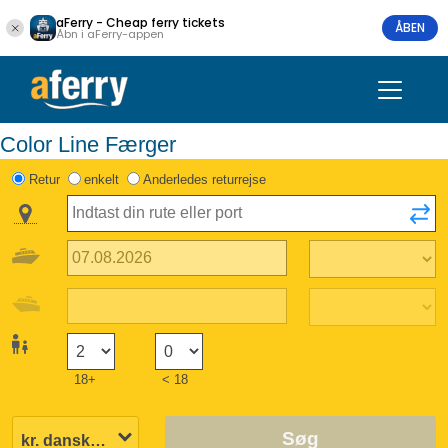
aFerry - Cheap ferry tickets
ÅBEN
Åbn i aFerry-appen
Color Line Færger
Retur
enkelt
Anderledes returrejse
18+
< 18
Søg