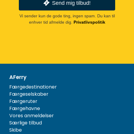
Send mig tilbud!
Vi sender kun de gode ting, ingen spam. Du kan til
enhver tid afmelde dig.
Privatlivspolitik
AFerry
Færgedestinationer
Færgeselskaber
Færgeruter
Færgehavne
Vores anmeldelser
Særlige tilbud
Skibe