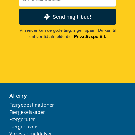
Send mig tilbud!
Vi sender kun de gode ting, ingen spam. Du kan til
enhver tid afmelde dig.
Privatlivspolitik
AFerry
Færgedestinationer
Færgeselskaber
Færgeruter
Færgehavne
Vores anmeldelser