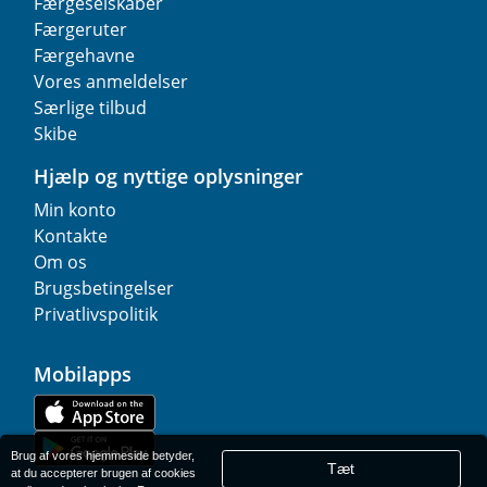
Færgeselskaber
Færgeruter
Færgehavne
Vores anmeldelser
Særlige tilbud
Skibe
Hjælp og nyttige oplysninger
Min konto
Kontakte
Om os
Brugsbetingelser
Privatlivspolitik
Mobilapps
Brug af vores hjemmeside betyder,
Tæt
at du accepterer brugen af cookies