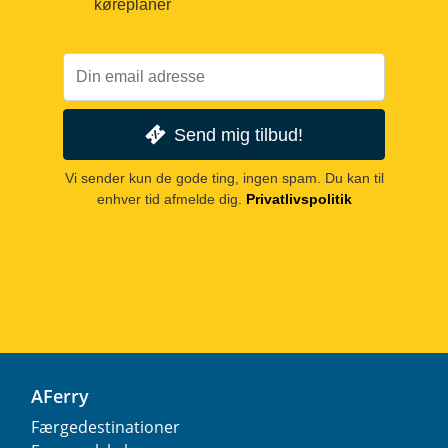
køreplaner
Send mig tilbud!
Vi sender kun de gode ting, ingen spam. Du kan til
enhver tid afmelde dig.
Privatlivspolitik
AFerry
Færgedestinationer