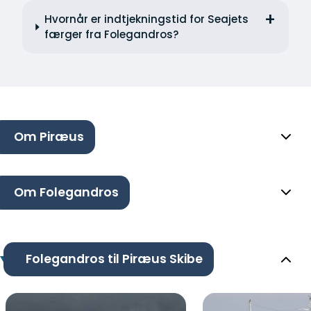
Hvornår er indtjekningstid for Seajets
færger fra Folegandros?
Om Piræus
Om Folegandros
Folegandros til Piræus Skibe