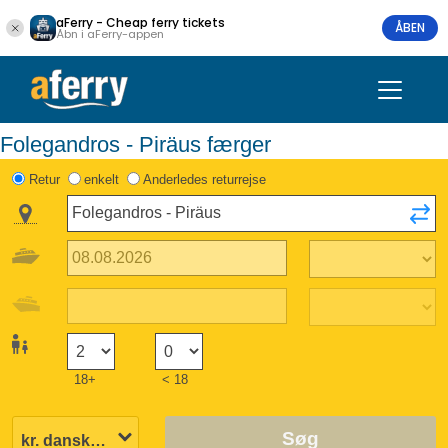
aFerry - Cheap ferry tickets
ÅBEN
Åbn i aFerry-appen
Folegandros - Piräus færger
Retur
enkelt
Anderledes returrejse
18+
< 18
Søg